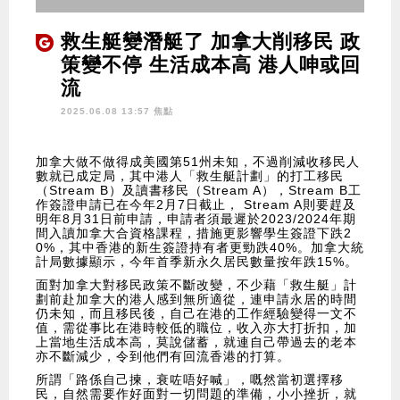
救生艇變潛艇了 加拿大削移民 政
策變不停 生活成本高 港人呻或回
流
2025.06.08 13:57 焦點
加拿大做不做得成美國第51州未知，不過削減收移民人
數就已成定局，其中港人「救生艇計劃」的打工移民
（Stream B）及讀書移民（Stream A），Stream B工
作簽證申請已在今年2月7日截止， Stream A則要趕及
明年8月31日前申請，申請者須最遲於2023/2024年期
間入讀加拿大合資格課程，措施更影響學生簽證下跌2
0%，其中香港的新生簽證持有者更勁跌40%。加拿大統
計局數據顯示，今年首季新永久居民數量按年跌15%。
面對加拿大對移民政策不斷改變，不少藉「救生艇」計
劃前赴加拿大的港人感到無所適從，連申請永居的時間
仍未知，而且移民後，自己在港的工作經驗變得一文不
值，需從事比在港時較低的職位，收入亦大打折扣，加
上當地生活成本高，莫說儲蓄，就連自己帶過去的老本
亦不斷減少，令到他們有回流香港的打算。
所謂「路係自己揀，衰咗唔好喊」，嘅然當初選擇移
民，自然需要作好面對一切問題的準備，小小挫折，就