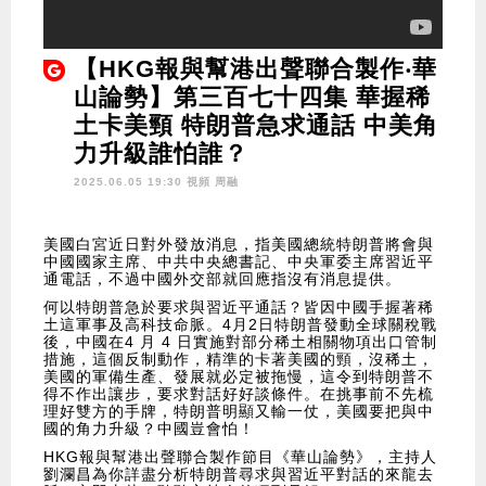
【HKG報與幫港出聲聯合製作‧華
山論勢】第三百七十四集 華握稀
土卡美頸 特朗普急求通話 中美角
力升級誰怕誰？
2025.06.05 19:30 視頻
周融
美國白宮近日對外發放消息，指美國總統特朗普將會與
中國國家主席、中共中央總書記、中央軍委主席習近平
通電話，不過中國外交部就回應指沒有消息提供。
何以特朗普急於要求與習近平通話？皆因中國手握著稀
土這軍事及高科技命脈。4月2日特朗普發動全球關稅戰
後，中國在4 月 4 日實施對部分稀土相關物項出口管制
措施，這個反制動作，精準的卡著美國的頸，沒稀土，
美國的軍備生產、發展就必定被拖慢，這令到特朗普不
得不作出讓步，要求對話好好談條件。在挑事前不先梳
理好雙方的手牌，特朗普明顯又輸一仗，美國要把與中
國的角力升級？中國豈會怕！
HKG報與幫港出聲聯合製作節目《華山論勢》，主持人
劉瀾昌為你詳盡分析特朗普尋求與習近平對話的來龍去