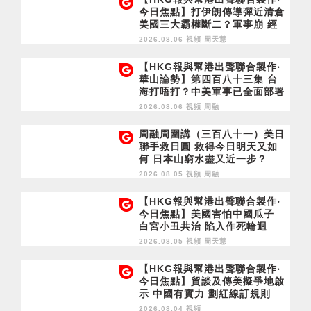
今日焦點】打伊朗傳導彈近清倉
美國三大霸權斷二？軍事崩 經
濟損
2026.08.06 視頻
周天慧
【HKG報與幫港出聲聯合製作‧
華山論勢】第四百八十三集 台
海打唔打？中美軍事已全面部署
2028年1月台灣選舉是臨界點？
2026.08.06 視頻
周融
周融周圍講（三百八十一）美日
聯手救日圓 救得今日明天又如
何 日本山窮水盡又近一步？
2026.08.05 視頻
周融
【HKG報與幫港出聲聯合製作‧
今日焦點】美國害怕中國瓜子
白宮小丑共治 陷入作死輪迴
2026.08.05 視頻
周天慧
【HKG報與幫港出聲聯合製作‧
今日焦點】貿談及傳美擬爭地啟
示 中國有實力 劃紅線訂規則
2026.08.04 視頻