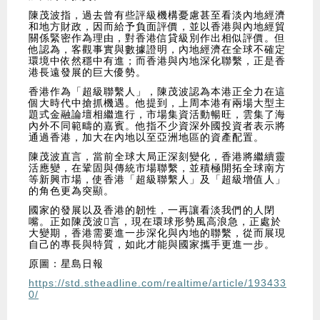
陳茂波指，過去曾有些評級機構憂慮甚至看淡內地經濟
和地方財政，因而給予負面評價，並以香港與內地經貿
關係緊密作為理由，對香港信貸級別作出相似評價。但
他認為，客觀事實與數據證明，內地經濟在全球不確定
環境中依然穩中有進；而香港與內地深化聯繫，正是香
港長遠發展的巨大優勢。
香港作為「超級聯繫人」，陳茂波認為本港正全力在這
個大時代中搶抓機遇。他提到，上周本港有兩場大型主
題式金融論壇相繼進行，市場集資活動暢旺，雲集了海
內外不同範疇的嘉賓。他指不少資深外國投資者表示將
通過香港，加大在內地以至亞洲地區的資產配置。
陳茂波直言，當前全球大局正深刻變化，香港將繼續靈
活應變，在鞏固與傳統市場聯繫，並積極開拓全球南方
等新興市場，使香港「超級聯繫人」及「超級增值人」
的角色更為突顯。
國家的發展以及香港的韌性，一再讓看淡我們的人閉
嘴。正如陳茂波𣃑言，現在環球形勢風高浪急，正處於
大變期，香港需要進一步深化與內地的聯繫，從而展現
自己的專長與特質，如此才能與國家攜手更進一步。
原圖：星島日報
https://std.stheadline.com/realtime/article/193433
0/