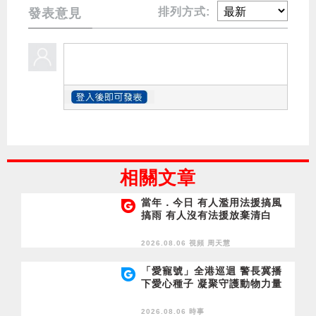
排列方式:
發表意見
相關文章
當年．今日 有人濫用法援搞風
搞雨 有人沒有法援放棄清白
2026.08.06 視頻
周天慧
「愛寵號」全港巡迴 警長冀播
下愛心種子 凝聚守護動物力量
2026.08.06 時事