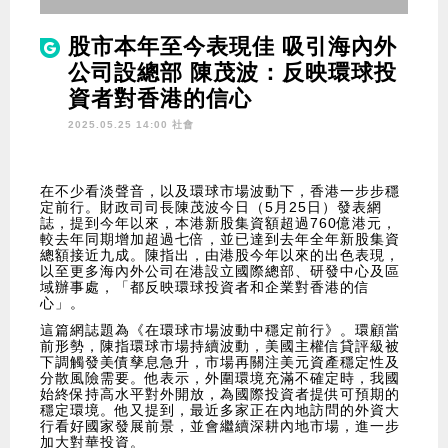
股市本年至今表現佳 吸引海內外
公司設總部 陳茂波：反映環球投
資者對香港的信心
2025.05.25 14:00 社會
在不少看淡聲音，以及環球市場波動下，香港一步步穩
定前行。財政司司長陳茂波今日（5月25日）發表網
誌，提到今年以來，本港新股集資額超過760億港元，
較去年同期增加超過七倍，並已達到去年全年新股集資
總額接近九成。陳指出，由港股今年以來的出色表現，
以至更多海內外公司在港設立國際總部、研發中心及區
域辦事處，「都反映環球投資者和企業對香港的信
心」。
這篇網誌題為《在環球市場波動中穩定前行》。環顧當
前形勢，陳指環球市場持續波動，美國主權信貸評級被
下調觸發美債孳息急升，市場再關注美元資產穩定性及
分散風險需要。他表示，外圍環境充滿不確定時，我國
始終保持高水平對外開放，為國際投資者提供可預期的
穩定環境。他又提到，最近多家正在內地訪問的外資大
行看好國家發展前景，並會繼續深耕內地市場，進一步
加大對華投資。