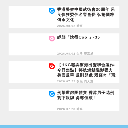
香港警察中國武術會30周年 呂
良偉獲委任名譽會長 弘揚國粹
傳承文化
2026.08.02 時事
靜態「說得Cool」-35
2026.08.02 生活
曹宏威
【HKG報與幫港出聲聯合製作‧
今日焦點】轉軚燒錢遏影響力
美國反華 反到兒戲 駁羅奇「玩
完論」 香港唔靠中國 唔通靠美
2026.07.29 視頻
周天慧
國？
劍擊世錦團體賽 香港男子花劍
刺下銀牌 勇奪佳績！
2026.07.28 時事