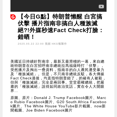
【今日G點】特朗普懶醒 白宮搞
伏擊 播片指南非搞白人種族滅
絕?!外媒秒速Fact Check打臉：
錯晒！
2025.05.22 22:00 視頻
HKG報製作
美國近日持續針對南非，最新又最滑稽的一幕，來自總
統特朗普在白宮招呼南非總統拉馬福薩時打「伏擊」，
突然播片及掏出一疊資料，指南非的白人農民遭受暴力
及「種族滅絕」。但是，不只南非總統反駁，各大傳媒
Fact Check過後，均直指特朗普錯了，的確有人被殺，
但與「種族滅絕」完全是兩回事。堂堂霸權總統，把嚴
肅的「種族滅絕」說得如同政治笑話，實在令人大開眼
界…
原圖、原片：Donald J. Trump Facebook圖片、Marc
o Rubio Facebook圖片、G20 South Africa Faceboo
k圖片、The White House YouTube影片截圖、now新
聞截圖、Joe Biden Facebook圖片