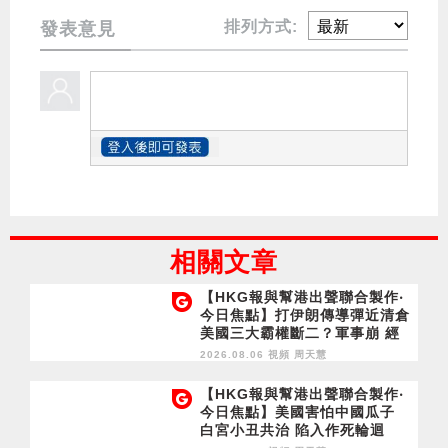
排列方式:
發表意見
相關文章
【HKG報與幫港出聲聯合製作‧
今日焦點】打伊朗傳導彈近清倉
美國三大霸權斷二？軍事崩 經
濟損
2026.08.06 視頻
周天慧
【HKG報與幫港出聲聯合製作‧
今日焦點】美國害怕中國瓜子
白宮小丑共治 陷入作死輪迴