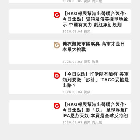
2026.08.05 視頻
周天慧
【HKG報與幫港出聲聯合製作‧
今日焦點】貿談及傳美擬爭地啟
示 中國有實力 劃紅線訂規則
2026.08.04 視頻
糖衣難掩軍國腐臭 高市才是日
本最大挑戰
2026.08.04 博客
徐韋
【今日G點】打伊朗冇晒符 美軍
頹到要徵「妙計」 TACO妥協是
出路？
2026.08.04 視頻
【HKG報與幫港出聲聯合製作‧
今日焦點】剿「奴」 足球界反F
IFA恩芬天奴 本質是全球反特朗
普
2026.08.03 視頻
周天慧