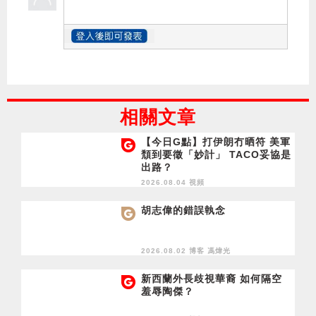
相關文章
【今日G點】打伊朗冇晒符 美軍
頹到要徵「妙計」 TACO妥協是
出路？
2026.08.04 視頻
胡志偉的錯誤執念
2026.08.02 博客
馮煒光
新西蘭外長歧視華裔 如何隔空
羞辱陶傑？