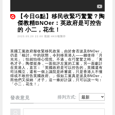
【今日G點】移民收緊巧驚驚？陶
傑教精BNOer︰英政府是可控告
的 小二，花生！
2025.05.20 22:00 視頻
HKG報製作
英國工黨政府擬收緊移民政策，由於會否波及BNOer，
仍是「檢討」中的狀態，令到移英港人——錢使得「月
光光」；怕就怕得心慌慌。不過，在巧驚驚之時，「黃
色才子」陶傑挺身，一面批評左翼的工黨，另一面獻計
在英港人，直言︰「英國政府是可以控告的，英國還有
司法獨立，還有一個上議院是終審庭，只是香港人不懂
得或不敢控告英國政府。」假如工黨真是波及BNOer，
而他們又採納「才子」這一條好計謀，只可以說一句︰
「小二，花生！」
排列方式:
發表意見