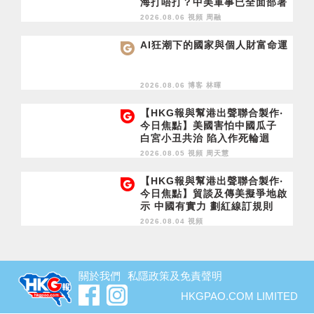
海打唔打？中美軍事已全面部署
2028年1月台灣選舉是臨界點？
2026.08.06 視頻
周融
AI狂潮下的國家與個人財富命運
2026.08.06 博客
林暉
【HKG報與幫港出聲聯合製作‧
今日焦點】美國害怕中國瓜子
白宮小丑共治 陷入作死輪迴
2026.08.05 視頻
周天慧
【HKG報與幫港出聲聯合製作‧
今日焦點】貿談及傳美擬爭地啟
示 中國有實力 劃紅線訂規則
2026.08.04 視頻
關於我們
私隱政策及免責聲明
HKGPAO.COM LIMITED