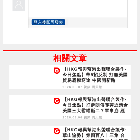
相關文章
【HKG報與幫港出聲聯合製作‧
今日焦點】華5招反制 打痛美國
貿易霸權窮途 中國開新路
2026.08.07 視頻
周天慧
【HKG報與幫港出聲聯合製作‧
今日焦點】打伊朗傳導彈近清倉
美國三大霸權斷二？軍事崩 經
濟損
2026.08.06 視頻
周天慧
【HKG報與幫港出聲聯合製作‧
華山論勢】第四百八十三集 台