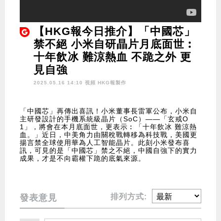
【HKG報今日推介】「中國芯」
禁不絕 小米自研晶片月底面世︰
十年飲冰 難涼熱血 不跪之外 更
見自強
2025.05.16 14:10 視頻
HKG報製作
「中國芯」再傳出喜訊！小米董事長雷軍公布，小米自
主研發設計的手機系統級晶片（SoC）——「玄戒O
1」，將會在本月底面世，更表示︰「十年飲冰 難涼熱
血。」近日，中美角力由關稅戰轉移為科技戰，美國更
揚言禁全球使用華為人工智能晶片。此刻小米發布喜
訊，可見的是「中國芯」禁之不絕，中國自強下的實力
成果，才是不向霸權下跪的底氣來源。
排列方式:
發表意見