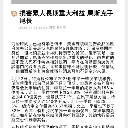
損害眾人長期重大利益 馬斯克手
尾長
2025.04.26 16:00 博客
曾財安
前些時間，已經有消息傳出，美國總統特朗普欽點的政
府效率部部長馬斯克將會於5月底離職，只保留顧問的
身份，但此消息並未得到特朗普的證實。但事實是，從
那時開始，馬斯克的作風便出現重大的變化，由先前的
語不驚人死不休轉為相對低調，罕有在傳媒面前誇誇其
談部門的調查所得。這些事情雖不能說明什麼，但卻從
一個側面反映其將會離職的消息可能不是空穴來風。
4月22日，特斯拉公布了2025財年第一季度業績報告。
儘管華爾街此前已普遍下調了預期，但最終公布的資料
仍遠低於市場的估算。特斯拉一季度的總收入為193.4
億美元，比上一季度大幅下降24.8%，淨利潤則只有區
區的4.09億美元，也暴跌了71%。在汽車業務方面，特
斯拉一季度收入約140億美元，比上一季度下降29.
5%，總汽車交付量為33.67萬輛，比上一季度也下跌了
32%。近年，特斯拉的業務一直蓬勃發展，業績屢闖高
峰，如今卻在短短的幾個月內折戟沉沙，其總執行長馬
斯克恐怕難辭其咎。
在旗艦業績急速下墜的情況下，馬斯克肯定知道形勢相