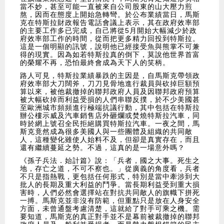
當不妙，甚至可能一直被來自公司股東的山大壓力煎
熬，因而在態度上開始急轉彎。於公布業績當日，馬斯
克在特斯拉財政報告電話會議上表示，其在政府效率部
的主要工作多已完成，自己將從5月開始大幅減少於政
府效率部工作的時間，從而把更多精力回投到特斯拉。
這是一個明顯的訊號，說明他已經接受魚與熊掌不可兼
得的現實。因為如若特斯拉真的倒下，莫說他世界首富
的榮耀不再，恐怕最終會成為天下人的笑柄。
路人可見，特斯拉業績暴跌的主因是，自馬斯克帶領政
府效率部大刀闊斧，刀刀見骨地進行裁員與砍掉巨額預
算以來，被他裁撤掉的聯邦政府人員及因聯邦政府預算
被大幅砍掉而利益受損的人們串聯反撲，於不少美國甚
至歐洲城市頻頻進行極端抗議行動，其中包括在特斯拉
辦公樓示威及汽車銷售店外砸爛或焚燒特斯拉汽車，同
時於網上號召全民拒絕購買特斯拉汽車。一夜之間，馬
斯克竟然成為很多美國人與一些團體及組織的共同敵
人，這種變化雖使人始料不及，但卻是真實存在，而且
還有繼續蔓延之勢。不過，這真的是一場意外嗎？
《孫子兵法．始計篇》說：「兵者，國之大事。死生之
地，存亡之道，不可不察也。」從廣義的角度看，兵者
不只是指熱戰，更包括任何形式，特別是當中牽涉到大
批人的長期及重大利益的鬥爭。當長期利益受到重大損
害時，人們必然會選擇站在對抗共同敵人的旗幟下拼死
一搏。馬斯克並非沒有防範，但重點只是放在人身安全
方面，未曾通盤考慮清楚，這就給了對手可乘之機。需
要知道，馬斯克的真正對手並不是幕前被裁撤掉的聯邦