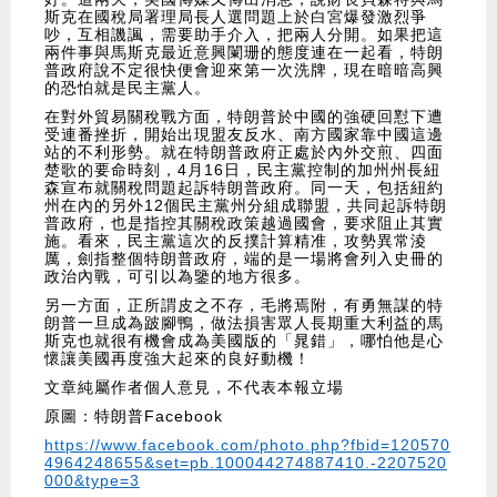
斯克在國稅局署理局長人選問題上於白宮爆發激烈爭
吵，互相譏諷，需要助手介入，把兩人分開。如果把這
兩件事與馬斯克最近意興闌珊的態度連在一起看，特朗
普政府說不定很快便會迎來第一次洗牌，現在暗暗高興
的恐怕就是民主黨人。
在對外貿易關稅戰方面，特朗普於中國的強硬回懟下遭
受連番挫折，開始出現盟友反水、南方國家靠中國這邊
站的不利形勢。就在特朗普政府正處於內外交煎、四面
楚歌的要命時刻，4月16日，民主黨控制的加州州長紐
森宣布就關稅問題起訴特朗普政府。同一天，包括紐約
州在內的另外12個民主黨州分組成聯盟，共同起訴特朗
普政府，也是指控其關稅政策越過國會，要求阻止其實
施。看來，民主黨這次的反撲計算精准，攻勢異常淩
厲，劍指整個特朗普政府，端的是一場將會列入史冊的
政治內戰，可引以為鑒的地方很多。
另一方面，正所謂皮之不存，毛將焉附，有勇無謀的特
朗普一旦成為跛腳鴨，做法損害眾人長期重大利益的馬
斯克也就很有機會成為美國版的「晁錯」，哪怕他是心
懷讓美國再度強大起來的良好動機！
文章純屬作者個人意見，不代表本報立場
原圖：特朗普Facebook
https://www.facebook.com/photo.php?fbid=120570
4964248655&set=pb.100044274887410.-2207520
000&type=3