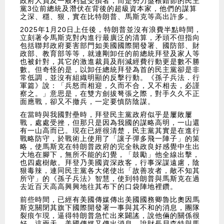
政府人員及一般利益受損者，而是勢力盤根錯節的民主
黨3位前總統及潛伏在背後的超級資本家，他們的謀算
之深、穩、狠，實在比特朗普、馬斯克等高出許多。
2025年1月20日上任後，特朗普並沒有浪費半點時間，
立刻著令馬斯克對內進行最廣泛的清算，矛頭不但指向
包括聯邦政府要害部門如美國國際開發署、國防部、財
政部、教育部等等，就連剛卸任的前總統拜登及家人等
也被針對，其它的激進裁員及削減經費行動更是數不勝
數。但奇怪的是，以卸任總統拜登為首的民主黨卻是非
常低調，並沒有組織明顯的反擊行動。《孫子兵法．行
軍篇》說：「兵怒而相迎，久而不合，又不相去，必謹
察之。」意思是，在雙方劍拔弩張之際，對手久久不正
面應戰，卻又不撤兵，一定要慎防陰謀。
在當時與我國對壘時，拜登民主黨政府似乎是屢敗屢
戰，處處受挫，但那只是因為我國的謀略高明，一山還
有一山高而已。現在已經很清楚，民主黨其實是在進行
戰略防守，於戰術上使用了「讓子彈多飛一陣子」的策
略，使馬斯克在特朗普政府的完全執政良好感覺中生出
大地在腳下，無所不能的幻覺，「鼓勵」他全線出擊，
也四處樹敵。拜登乃美國資深政客，行事深謀遠慮，陰
狠毒辣，連同民主黨各大佬使出「故善攻者，敵不知其
所守」的《孫子兵法》智慧，使到特朗普與馬斯克在過
去近百天高高興興地往其布下的口袋陣地裡鑽。
前些時間，已經有美國傳媒傳出美國國務卿魯比奧因馬
斯克關閉其旗下國際開發署一事與其不和的消息，團隊
裂痕乍現，逼得特朗普急忙出來闢謠，說他倆的關係很
好。這兩天，美國傳媒又傳出消息，說財長貝森特與馬