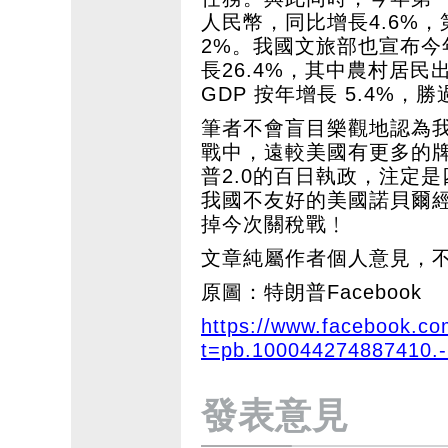
人民幣，同比增長4.6%
2%。我國文旅部也宣布今
長26.4%，其中農村居民
GDP 按年增長 5.4%，
筆者不會盲目樂觀地認為
戰中，遠較美國有更多的
普2.0的百日執政，注定
我國不友好的美國諾貝爾
掉今次關稅戰﹗
文章純屬作者個人意見，
原圖：特朗普Facebook
https://www.facebook.c
t=pb.100044274887410.
發表意見