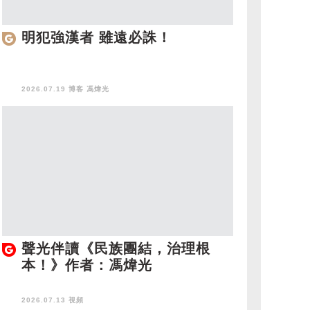
明犯強漢者 雖遠必誅！
2026.07.19 博客
馮煒光
聲光伴讀《民族團結，治理根
本！》作者：馮煒光
2026.07.13 視頻