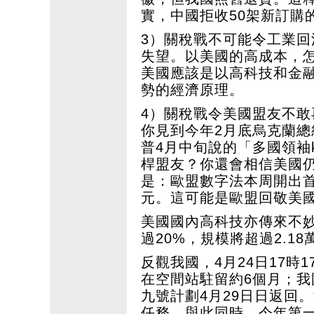
實，中國拒收50架新訂購
3）關稅戰不可能令工業
失望。以美國的高成本，
美國應該是以高科技和金
勢的經濟原理。
4）關稅戰令美國盟友不
你見到今年2月底烏克蘭
普4月中旬說的「多國領袖ki
桿盟友？你還會相信美國
是：歐盟數字法本周開出首
元。這可能是歐盟回敬美
美國國內高科技亦傳來不
過20%，規模將超過2.18
反觀我國，4月24日17時
在空間站駐留約6個月；我
九號計劃4月29日日返回
任務。與此同時，今年第一