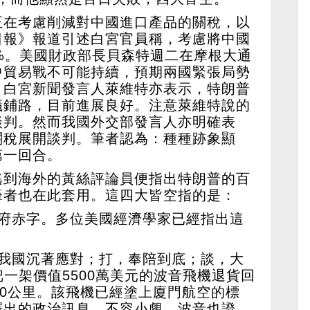
正在考慮削減對中國進口產品的關稅，以
日報》報道引述白宮官員稱，考慮將中國
5%。美國財政部長貝森特週二在摩根大通
中貿易戰不可能持續，預期兩國緊張局勢
，白宮新聞發言人萊維特亦表示，特朗普
議鋪路，目前進展良好。注意萊維特說的
談判。然而我國外交部發言人亦明確表
關稅展開談判。筆者認為：種種跡象顯
第一回合。
逃到海外的黃絲評論員便指出特朗普的百
筆者也在此套用。這四大皆空指的是：
政府赤字。多位美國經濟學家已經指出這
，我國沉著應對；打，奉陪到底；談，大
把一架價值5500萬美元的波音飛機退貨回
00公里。該飛機已經塗上廈門航空的標
釋出的政治訊息，不容小覷。波音也證