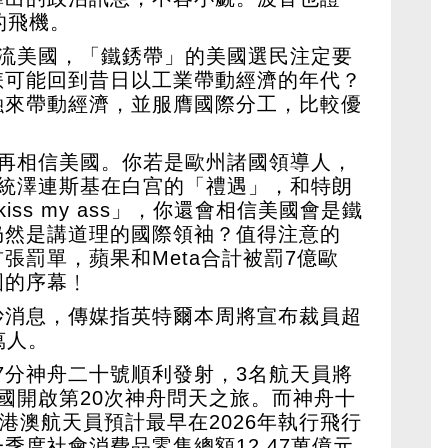
的飛機。
回流美國，「鐵銹帶」的美國選民注定要
怎可能回到昔日以工業帶動經濟的年代？
融來帶動經濟，並服膺國際分工，比較優
敢再相信美國。你若是歐州諸國領導人，
總統澤連斯基在白宫的「禮遇」，和特朗
ss my ass」，你還會相信美國會是鐵
仍然是講道理的國際領袖？值得注意的
張罰單，蘋果和Meta合計被罰7億歐
國的序幕﹗
妙消息，傳媒指英特爾本周將宣布裁員超
萬人。
17分神舟二十號順利發射，3名航天員將
國開啟第20次神舟問天之旅。而神舟十
。港澳航天員預計最早在2026年執行飛行
季度社會消費品零售總額12.47萬億元