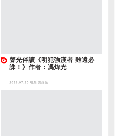
聲光伴讀《明犯強漢者 雖遠必
誅！》作者：馮煒光
2026.07.20 視頻
馮煒光