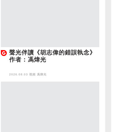
聲光伴讀《胡志偉的錯誤執念》
作者：馮煒光
2026.08.03 視頻
馮煒光