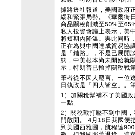
據路透社報道，美國政府
緩和緊張局勢。《華爾街
商品關稅削減至50%至6
私人投資會議上表示，美
將短期內降溫。與此同時
正在為與中國達成貿易協
是「鋪路」，不是已展開
態，中美根本尚未開始就
示，特朗普已輸掉關稅戰
筆者從不因人廢言。一位
日執政是「四大皆空」。
1）加關稅幫補不了美國
一點。
2）關稅戰打壓不到中國
門敞開。 4月18日我國便
到美國西雅圖，航程達90
徽，但我國照舊退貨。這