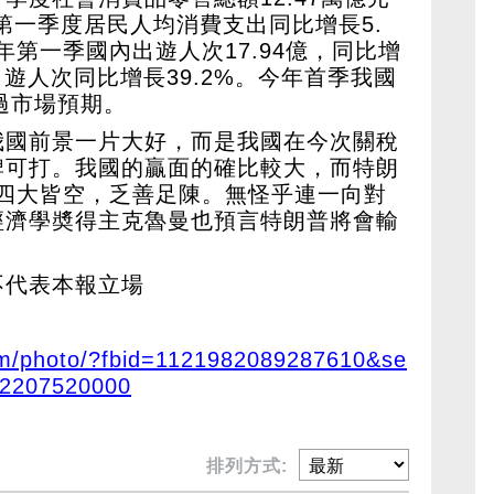
，第一季度居民人均消費支出同比增長5.
年第一季國內出遊人次17.94億，同比增
出遊人次同比增長39.2%。今年首季我國
勝過市場預期。
我國前景一片大好，而是我國在今次關稅
牌可打。我國的贏面的確比較大，而特朗
是四大皆空，乏善足陳。無怪乎連一向對
經濟學奬得主克魯曼也預言特朗普將會輸
不代表本報立場
om/photo/?fbid=1121982089287610&se
-2207520000
排列方式: