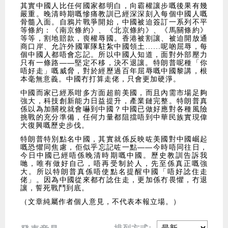
其實中國人比任何國家都明白，向霸權讓步嘅後果有幾
嚴重。晚清時期嘅慘痛教訓已經深深刻入每個中國人嘅
骨髓入面。自鴉片戰爭開始，中國被迫簽訂一系列不平
等條約：《南京條約》、《北京條約》、《馬關條約》
等等，割地賠款，喪權辱國。香港被割讓、被迫開放通
商口岸、允許外國軍隊駐紮中國領土......呢啲屈辱，每
個中國人都唔會忘記。所以中國人知道，面對外部壓力
只有一條路——堅定不移，決不退讓。特朗普呢種「你
唔好走」嘅威脅，對於經歷過百年屈辱嘅中國黎講，根
本毫無意義。中國冇打算走佬，只會更加硬淨。
中國而家已經系咁多方面超前美國，而且內需市場足夠
強大，科技創新能力日益提升，產業鏈完整。特朗普真
係以為加關稅就會嚇到中國？中國已做好應對各種風險
挑戰的充分準備，任何力量都阻擋唔到中華民族實現偉
大復興嘅歷史步伐。
特朗普特別點名中國，其實就係反映咗美國對中國崛起
嘅恐懼同焦慮，佢似乎忘記咗一點——今時唔同往日，
今日中國已經唔係晚清時期嘅中國。歷史教訓告訴我
哋，唯有做好自己，唔再受制於人，先至係真正嘅強
大。所以特朗普真係唔使點名提醒中國「唔好諗住走
佬」。因為中國從來都冇諗住走，更加係冇畏懼，冇退
讓，誓死戰鬥到底。
（文章純屬作者個人意見，不代表本報立場。）