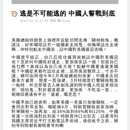
逃是不可能逃的 中國人誓戰到底
2025.04.18 21:00 博客
費Ching
美國總統特朗普上個禮拜反駁坊間流傳「關稅轄免」嘅
講法，好串嘴咁話冇一個國家走得甩，你哋咪諗住走佬
啊，仲特別點名中國添，話中國對美國最惡劣喎！
中國貨平靚正，自己忍唔住爆買就賴話中國對美國惡
劣？至於叫中國唔好逃走，更加係笑話一個！佢當自己
係乜嘢？真係以為自己係大佬？點解中國要逃避美國
呢？中國從來都冇諗住走佬，反而係迎難而上，寸步不
讓。睇吓由阿侵今年2月再做總統到依家，中國多次回
應美方威脅，態度一貫強硬。3月特朗普打響關稅戰第
一炮時，外交部發言人林劍先講到明中國人民從來唔信
邪、唔怕鬼，對於霸道霸凌，更加係「不吃這一套」，
呢啲回應邊有半分「逃避」嘅意思？
中國早就已經表明，如果美國一意孤行加徵關稅，一定
會同步對等反制。喺呢個4月，特朗普關稅政策加碼，
對華關稅一加再加，由34%加到84%再到125%，中國
有邊一次唔係對抗到底？特朗普仲口出狂言，話要等到
我國主席習近平打主動電話畀佢傾，係佢收手之前，睇
怕等到頸都長都唔會等到喇