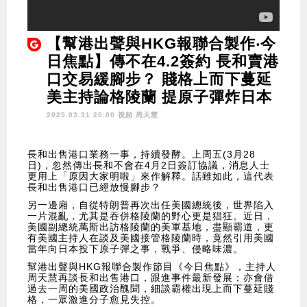
【幫港出聲與HKG報聯合製作‧今
日焦點】傳不在4.2簽約 長和賣港
口交易緩腳步？ 賤格上而下蔓延
美主持論格陵蘭 提原子彈炸日本
2025.03.31 20:00 視頻
周天慧
長和出售港口業務一事，持續發酵。上周五(3月28
日)，忽然傳出長和不會在4月2日簽訂協議，消息人士
更用上「原因大家明啦」來作解釋。話雖如此，這代表
長和出售港口已經放慢腳步？
另一邊廂，自從特朗普再次出任美國總統後，世界陷入
一片混亂，尤其是吞併格陵蘭的野心更是猖狂。近日，
美國副總統萬斯出訪格陵蘭的美軍基地，盡顯霸道，更
有美國主持人在談及美國接管格陵蘭時，竟然引用美國
當年向日本投下原子彈之事，戰爭、侵略味濃。
幫港出聲與HKG報聯合製作節目《今日焦點》，主持人
周天慧再談長和出售港口，跟進事件最新發展；亦會借
過去一周的美國政治醜聞，細談霸權出現上而下蔓延賤
格，一眾激進分子愈見失控。