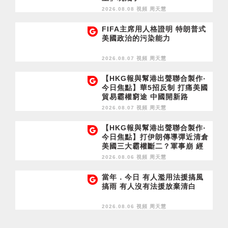
2026.08.08 視頻
周天慧
FIFA主席用人格證明 特朗普式
美國政治的污染能力
2026.08.07 視頻
周天慧
【HKG報與幫港出聲聯合製作‧
今日焦點】華5招反制 打痛美國
貿易霸權窮途 中國開新路
2026.08.07 視頻
周天慧
【HKG報與幫港出聲聯合製作‧
今日焦點】打伊朗傳導彈近清倉
美國三大霸權斷二？軍事崩 經
濟損
2026.08.06 視頻
周天慧
當年．今日 有人濫用法援搞風
搞雨 有人沒有法援放棄清白
2026.08.06 視頻
周天慧