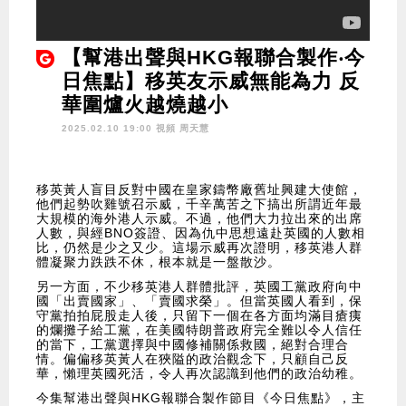
【幫港出聲與HKG報聯合製作‧今
日焦點】移英友示威無能為力 反
華圍爐火越燒越小
2025.02.10 19:00 視頻
周天慧
移英黃人盲目反對中國在皇家鑄幣廠舊址興建大使館，
他們起勢吹雞號召示威，千辛萬苦之下搞出所謂近年最
大規模的海外港人示威。不過，他們大力拉出來的出席
人數，與經BNO簽證、因為仇中思想遠赴英國的人數相
比，仍然是少之又少。這場示威再次證明，移英港人群
體凝聚力跌跌不休，根本就是一盤散沙。
另一方面，不少移英港人群體批評，英國工黨政府向中
國「出賣國家」、「賣國求榮」。但當英國人看到，保
守黨拍拍屁股走人後，只留下一個在各方面均滿目瘡痍
的爛攤子給工黨，在美國特朗普政府完全難以令人信任
的當下，工黨選擇與中國修補關係救國，絕對合理合
情。偏偏移英黃人在狹隘的政治觀念下，只顧自己反
華，懶理英國死活，令人再次認識到他們的政治幼稚。
今集幫港出聲與HKG報聯合製作節目《今日焦點》，主