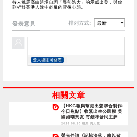
持人姚馬高由這場自詡「聲勢浩大」的示威出發，與你
剖析移英港人逢中必反的背後心態。
排列方式:
發表意見
相關文章
【HKG報與幫港出聲聯合製作‧
今日焦點】收緊出生公民權 美
國如嘲黃友 冇錢咪發民主夢
「質」「量」都唔合格 記協憑
2026.08.10 視頻
周天慧
乜自號「香港」？
聲光伴讀《記協淪落，孰以致