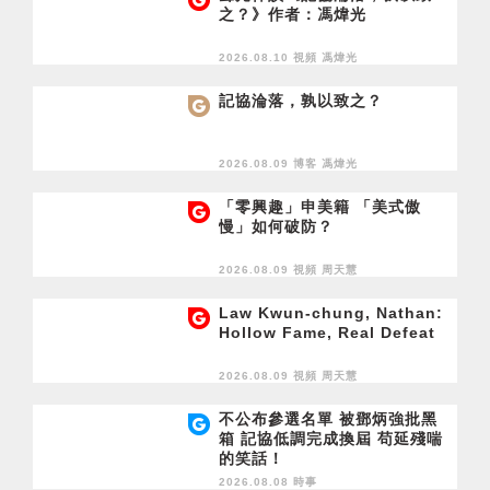
之？》作者：馮煒光
2026.08.10 視頻
馮煒光
記協淪落，孰以致之？
2026.08.09 博客
馮煒光
「零興趣」申美籍 「美式傲
慢」如何破防？
2026.08.09 視頻
周天慧
Law Kwun-chung, Nathan:
Hollow Fame, Real Defeat
2026.08.09 視頻
周天慧
不公布參選名單 被鄧炳強批黑
箱 記協低調完成換屆 苟延殘喘
的笑話！
2026.08.08 時事