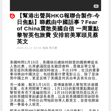
【幫港出聲與HKG報聯合製作‧今
日焦點】睇戲由中國話事？Fear
of China震散美國自信 一周重點
黎智英包旅費 安排前美軍頭見蔡
英文
2025.01.17 19:00 視頻
周天慧
美國時間1月15日，美國候任總統特朗普的國務卿提名
人魯比奧，出席參議院提名聽證會時，貫徹反華立場，
甚至提到美國倘延續現時做法，不出10年，生活的重要
事項將由中國決定，包括觀看什麼電影云云。除了是抹
黑中國之外，更是反映了美國是何其自卑及喪失自信。
另一邊廂，截至1月16日，壹傳媒創辦人黎智英涉違國
安案，在本周開審了兩日，1月13日的案情重點圍繞是
黎智英有否下達編採指示；1月16日的案情則是以其介
紹前美國陸軍副參謀長基恩，以及前美國國防部副部長
沃夫維茲，予時任台灣地區領導人蔡英文，並曾包辦旅
費一事最令人留意。
幫港出聲與HKG報聯合製作節目《今日焦點》，主持人