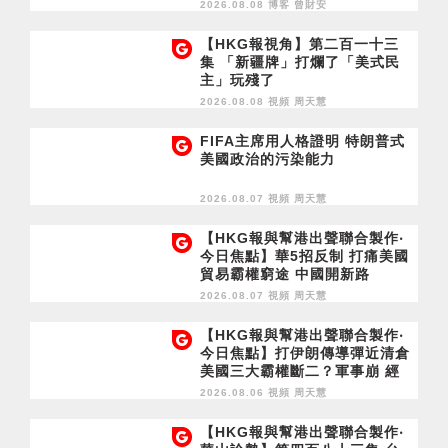
2026.08.08 博客
曾財安
【HKG報視角】第二百一十三
集 「新疆牌」打爛了「美式民
主」玩殘了
2026.08.08 視頻
周天慧
FIFA主席用人格證明 特朗普式
美國政治的污染能力
2026.08.07 視頻
周天慧
【HKG報與幫港出聲聯合製作‧
今日焦點】華5招反制 打痛美國
貿易霸權窮途 中國開新路
2026.08.07 視頻
周天慧
【HKG報與幫港出聲聯合製作‧
今日焦點】打伊朗傳導彈近清倉
美國三大霸權斷二？軍事崩 經
濟損
2026.08.06 視頻
周天慧
【HKG報與幫港出聲聯合製作‧