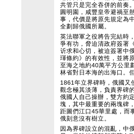
共管只是完全吞併的前奏。
圓明園，咸豐皇帝避禍至
事，代價是將原先規定為
全劃歸俄國所屬。
英法聯軍之役將告完結時
爭有功，脅迫清政府簽署
䜣求和心切，被迫簽署中俄
琿條約》的有效性，並將
至海之地約40萬平方公里
林省對日本海的出海口。
1861年立界碑時，俄國
觀念極其淡薄，負責界碑
俄國人自己操辦，雙方約定
塊，其中最重要的兩塊碑
距圖們江口45華里處，而
俄刻意沒有樹立。
因為界碑設立的混亂，中