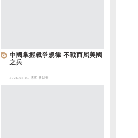
中國掌握戰爭規律 不戰而屈美國
之兵
2026.08.01 博客
曾財安