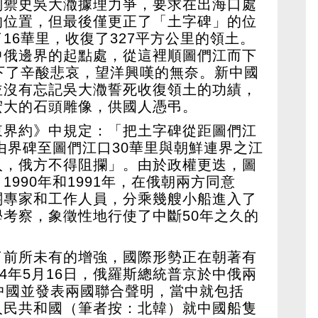
副禦史吳大瀓據理力爭，要求在出海口處
的位置，但最後僅更正了「土字碑」的位
16華里，收復了327平方公里的領土。
中俄邊界的起點處，從這裡順圖們江而下
下了辛酸悲哀，望洋興嘆的無奈。新中國
並沒有忘記吳大瀓誓死收復領土的功績，
宏大的石頭雕像，供國人憑弔。
東界約》中規定：「把土字碑從距圖們江
，由界碑至圖們江口30華里與朝鮮連界之江
入，俄方不得阻攔」。由於政權更迭，圖
990年和1991年，在俄朝兩方同意
關專家和工作人員，分乘幾艘小船進入了
考察，象徵性地行使了中斷50年之久的
了前所未有的增強，國際形勢正在朝著有
24年5月16日，俄羅斯總統普京於中俄兩
中國並發表兩國聯合聲明，當中就包括
人民共和國（筆者按：北韓）就中國船隻