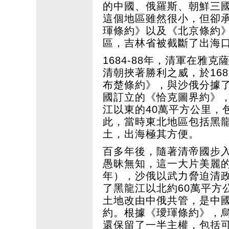
的中國、俄羅斯、朝鮮三
這個地區雖然很小，但卻
琿條約》以及《北京條約
區，吉林省被截斷了出海
1684-88年，清軍在雅
清朝挾著勝利之威，於16
布楚條約》，與沙俄分據
國訂立的《恰克圖界約》，
江以東的40萬平方公里，
此，當時東北地區包括黑
土，出海極其方便。
百多年後，隨著清帝國步
愚昧無知，這一大片美麗的
年），沙俄以武力脅迫清
了黑龍江以北約60萬平方
土地改由中俄共管，是中
約。根據《璦琿條約》，
還保留了一半主權，包括