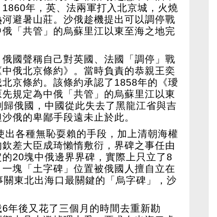
1860年，英、法兩軍打入北京城，火燒
熱河避暑山莊。沙俄趁機提出可以調停戰
中俄「共管」的烏蘇里江以東至海之地完
，俄國聲稱自己對英國、法國「調停」戰
《中俄北京條約》。當時負責的恭親王奕
北京條約。該條約承認了1858年的《璦
原先規定為中俄「共管」的烏蘇里江以東
劃歸俄國，中國從此失去了黑龍江省與吉
但沙俄的卑鄙手段遠未止於此。
又使出各種無恥耍賴的手段，加上清朝海權
的欽差大臣成琦懶惰敷衍，界碑之事任由
的20塊中俄邊界界碑，實際上只立了8
，一塊「土字碑」位置被俄國人擅自立在
事關東北出海口最關鍵的「烏字碑」，沙
俄6年後又花了三個月的時間去重新勘