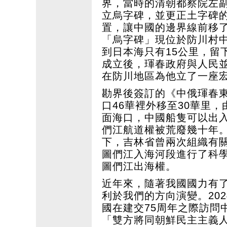
界，當時的清朝都察院左
立烏字碑，並更正土字碑
置，讓中國的邊界線前移了
「烏字碑」現位於防川村
到日本海只有15公里，留
成立後，琿春政府與人民
在防川地區為他立了一座
勘界後簽訂的《中俄琿春
口46華裡外移至30華里
面海口，中國船隻可以出
們江航道權被荒廢幾十年。1
下，吉林省曾兩次組織有
圖們江入海河段進行了科學
圖們江出海權。
近年來，隨著我國國力有
利於我們的方向演變。20
國在建交75周年之際訪問
「雙方將同朝鮮民主主義