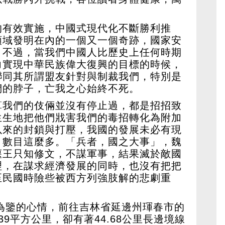
的有效實施，中國式現代化不斷勝利推
領域發明在內的一個又一個奇跡，國家安
。不過，當我們中國人比歷史上任何時期
力實現中華民族偉大復興的目標的時候，
聯同其所謂盟友針對與制裁我們，特別是
們的脖子，亡我之心始終不死。
算我們的伎倆並沒有停止過，都是招招致
生生地把他們戕害我們的毒招轉化為附加
以來的封鎖與打壓，我國的發展未必有現
，數目這麼多。「兵者，國之大事」，魏
偃王只知修文，不謀軍事，結果滅於敵國
理，在謀求經濟發展的同時，也沒有把把
至民國時險些被西方列強肢解的悲劇重
史為鑒的心情，前往吉林省延邊州琿春市的
9平方公里，卻有著44.68公里長邊境線