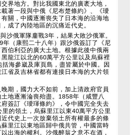
國交界地方。對比我國東北的廣袤大地，
承載著一段與中俄《尼布楚條約》、《璦
》有關，中國逐漸喪失了日本海的沿海地
口，成了內陸地區的沉痛近代史。
克薩與沙俄軍隊鏖戰3年，結果大敗沙俄軍。
89年（康熙二十八年）跟沙俄簽訂了《尼
了西伯利亞的廣大土地。根據此後中俄兩
黑龍江以北的60萬平方公里以及烏蘇裡
包括海參崴及庫頁島，盡皆屬於中國。因
龍江省及吉林省都有連接日本海的大片領
入晚期，國力大不如前，加上清政府官員
土地逐漸淪喪殆盡。1858年（咸豐八
政府簽訂《璦琿條約》，令中國完全失去
公里的領土，烏蘇里江以東40萬平方公里
國近代史上一次放棄領土所有權最多的條
烏蘇里江以東地區歸中俄共管，中國當時
可以出海的權利。沙俄醉翁之意不在酒，