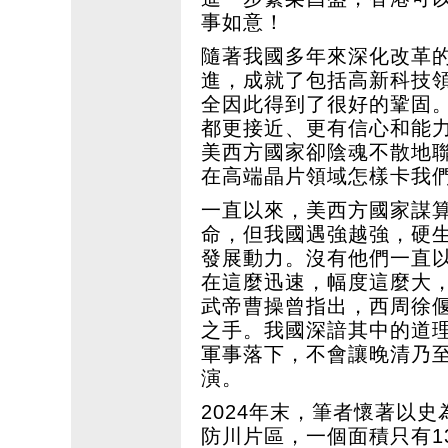
事如意！
隨著我國多年來深化改革
進，成就了包括高新科技
全因此得到了很好的鞏固
都更接近、更有信心和能
美西方國家卻陰魂不散地
在高端晶片領域怎樣卡我
一直以來，美西方國家謀
命，但我國遇強越強，硬
發展動力。沒有他們一直
在這麼迅速，幅度這麼大
武帝曹操曾指出，西周徐
之手。我國深諳其中的道
軍事落下，不會讓晚清乃
演。
2024年末，筆者懷著以
防川片區，一個面積只有13