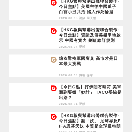
【HKG報與幫港出聲聯合製作‧
今日焦點】美國害怕中國瓜子
白宮小丑共治 陷入作死輪迴
2026.08.05 視頻
周天慧
【HKG報與幫港出聲聯合製作‧
今日焦點】貿談及傳美擬爭地啟
示 中國有實力 劃紅線訂規則
2026.08.04 視頻
糖衣難掩軍國腐臭 高市才是日
本最大挑戰
2026.08.04 博客
徐韋
【今日G點】打伊朗冇晒符 美軍
頹到要徵「妙計」 TACO妥協是
出路？
2026.08.04 視頻
【HKG報與幫港出聲聯合製作‧
今日焦點】剿「奴」 足球界反F
IFA恩芬天奴 本質是全球反特朗
普