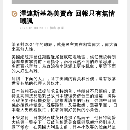
澤連斯基為美賣命 回報只有無情
嘲諷
2025.01.03 23:00 博客
李湮
筆者對2024年的總結，就是民主實在相當偉大，偉大得
來毫無人性。
美國總統拜登任期臨近尾聲瘋狂埋地雷，候任總統特朗
普摩拳擦掌提前下達指令，兩種截然不同的政策思維，
多麼百花齊放，為政治荷李活添上更多亂象，更讓下面
的人好生為難。
所謂「下面的人」，除了美國的官員和公僕，還有散落
世界各地的代理人與奴才。
日本首相石破茂提前求見特朗普，特朗普不只拒絕，還
特意高調接見遇刺已故日本總理安倍晉三的遺孀，搞得
石破茂要作狀擺姿態，說推遲訪美的行程，強調中日關
係必須保持穩定。既要跪舔，又要撒嬌，還要爭寵， 日
本老大男政棍很忙，忙著飾演好妾氏的小角色。
不管如何，日本與石破茂只是損了點面子，他日特朗普
大統領一聲令下，石破首相還是會屁顛屁顛地爬到主人
膝下候命，在美國大利益面前，日本小政客的臉面只是