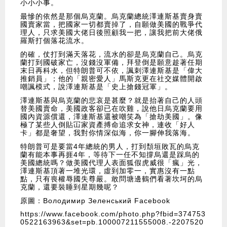
小小小事。
最慘的依然是那個烏克蘭。烏克蘭總統澤連斯基賣身賣
國賣家當，把國家一切都賣掉了，自願做美國的戰爭代
理人，只求美國大佬日後照顧我一把，讓我把前大佬俄
羅斯打個落花流水。
的確，仗打到滿天落花，流水的卻是烏克蘭自己。烏克
蘭打到國破家亡，沒錢沒軍備，拜登倒是願意趁著任期
末日再科水，但特朗普可不依，諷刺澤連斯基是「偉大
推銷員」；他的「親密愛人」馬斯克更在社交媒體開啟
嘲諷模式，說澤連斯基是「史上搶錢冠軍」。
澤連斯基與烏克蘭的悲哀是甚麼？就是抬著自己的人頭
替美國賣命，美國政客卻已在吹雞，說他日烏克蘭要用
國內資源償還，澤連斯基還被嘲笑為「搶劫美國」。像
極了某些人倒貼冚家資產搏命追求女神，連收「好人
卡」都是奢望，我對你情深似海，你一腳伸我落海。
特朗普可是要當4年總統的男人，打到頹垣敗瓦的烏克
蘭有能本事再捱4年，等待下一任不知撐烏還是踩烏的
美國總統嗎？做美國代理人表面狐假虎威很「瘋」光，
澤連斯基頂著一堆光環，虛到加零一，實惠沒有一點
點，只有喪權辱國失尊嚴。敢問塘邊鶴們看著坎坷的烏
克蘭，還要裝睡到星期幾呢？
原圖：Володимир Зеленський Facebook
https://www.facebook.com/photo.php?fbid=374753
0522163963&set=pb.100007211555008.-2207520