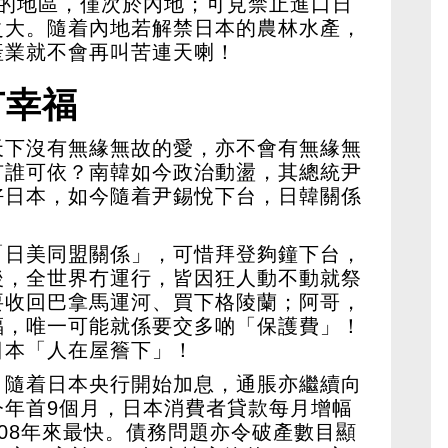
高的地區，僅次於內地；可見禁止進口日
之大。隨着內地若解禁日本的農林水產，
產業就不會再叫苦連天喇！
有幸福
天下沒有無緣無故的愛，亦不會有無緣無
有誰可依？南韓如今政治動盪，其總統尹
好日本，如今隨着尹錫悅下台，日韓關係
「日美同盟關係」，可惜拜登夠鐘下台，
後，全世界冇運行，皆因狂人動不動就祭
要收回巴拿馬運河、買下格陵蘭；阿哥，
福，唯一可能就係要交多啲「保護費」！
日本「人在屋簷下」！
，隨着日本央行開始加息，通脹亦繼續向
今年首9個月，日本消費者貸款每月增幅
008年來最快。債務問題亦令破產數目顯