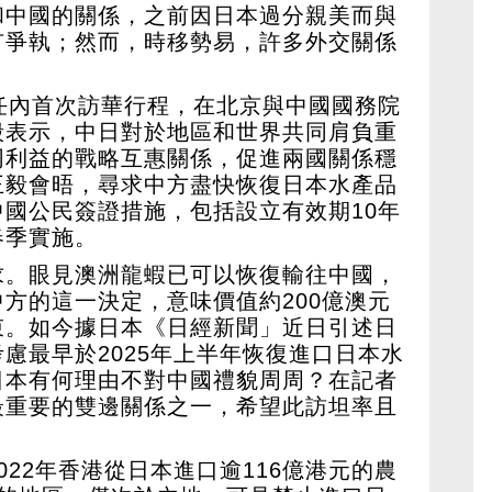
和中國的關係，之前因日本過分親美而與
有爭執；然而，時移勢易，許多外交關係
任內首次訪華行程，在北京與中國國務院
毅表示，中日對於地區和世界共同肩負重
同利益的戰略互惠關係，促進兩國關係穩
王毅會晤，尋求中方盡快恢復日本水產品
國公民簽證措施，包括設立有效期10年
春季實施。
求。眼見澳洲龍蝦已可以恢復輸往中國，
方的這一決定，意味價值約200億澳元
束。如今據日本《日經新聞」近日引述日
慮最早於2025年上半年恢復進口日本水
日本有何理由不對中國禮貌周周？在記者
最重要的雙邊關係之一，希望此訪坦率且
022年香港從日本進口逾116億港元的農