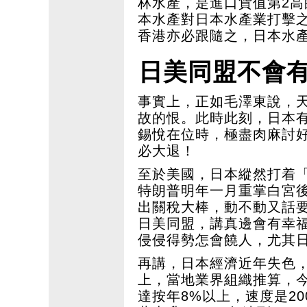
林水產，是進口貨值第2
本水產對日本水產業打擊
香港亦必跟隨之，日本水
日美同盟不會
事實上，正如毛澤東說，
故的恨。此時此刻，日本
錫悅在位時，極盡肉麻討
必大退！
至於美國，日本縱然打着
特朗普明年一月重掌白宮
出關稅大棒，動不動又話
日美同盟，講真邊會有幸
侵侵得勢怎會饒人，尤其
再講，日本經濟近年失色
上，當地業界組織推算，
達按年8%以上，速度是2