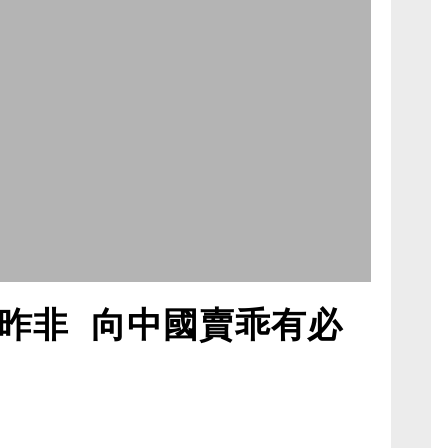
昨非 向中國賣乖有必