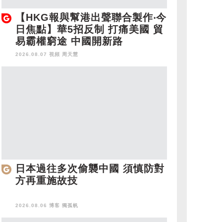
【HKG報與幫港出聲聯合製作‧今
日焦點】華5招反制 打痛美國 貿
易霸權窮途 中國開新路
2026.08.07 視頻
周天慧
日本過往多次偷襲中國 須慎防對
方再重施故技
2026.08.06 博客
獨孤帆