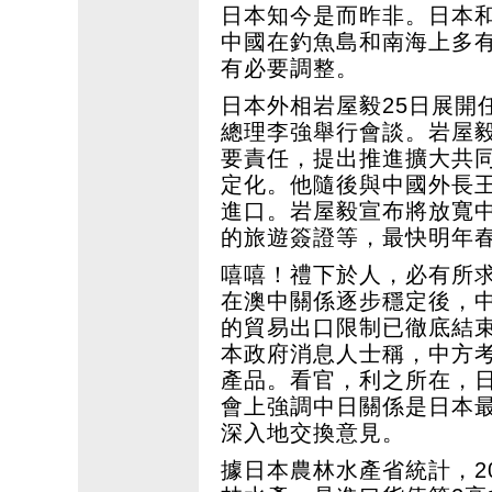
日本知今是而昨非。日本
中國在釣魚島和南海上多
有必要調整。
日本外相岩屋毅25日展開
總理李強舉行會談。岩屋
要責任，提出推進擴大共
定化。他隨後與中國外長
進口。岩屋毅宣布將放寬中
的旅遊簽證等，最快明年
嘻嘻！禮下於人，必有所
在澳中關係逐步穩定後，中
的貿易出口限制已徹底結
本政府消息人士稱，中方考
產品。看官，利之所在，
會上強調中日關係是日本
深入地交換意見。
據日本農林水產省統計，2