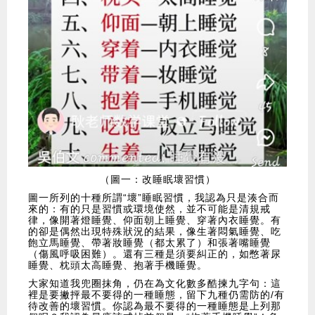
（圖一：改睡眠壞習慣）
圖一所列的十種所謂“壞”睡眠習慣，我認為只是湊合而
來的：有的只是習慣或環境使然，並不可能是清規戒
律，像開著燈睡覺、仰面朝上睡覺、穿著內衣睡覺。有
的卻是偶然出現特殊狀況的結果，像生著悶氣睡覺、吃
飽立馬睡覺、帶著妝睡覺（都太累了）和張著嘴睡覺
（傷風呼吸困難）。還有三種是須要糾正的，如憋著尿
睡覺、枕頭太高睡覺、抱著手機睡覺。
大家知道我兜圈抹角，仍在為文化數多酷揀九字句：這
裡是要撇抨最不要得的一種睡態，留下九種仍需防的/有
待改善的壞習慣。你認為最不要得的一種睡態是上列那