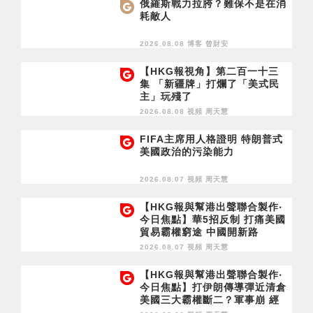
俄羅斯戰力拉胯？難保不是在消
耗敵人
2026.08.08 博客
曾財安
【HKG報視角】第二百一十三
集 「新疆牌」打爛了「美式民
主」玩殘了
2026.08.08 視頻
周天慧
FIFA主席用人格證明 特朗普式
美國政治的污染能力
2026.08.07 視頻
周天慧
【HKG報與幫港出聲聯合製作‧
今日焦點】華5招反制 打痛美國
貿易霸權窮途 中國開新路
2026.08.07 視頻
周天慧
【HKG報與幫港出聲聯合製作‧
今日焦點】打伊朗傳導彈近清倉
美國三大霸權斷二？軍事崩 經
濟損