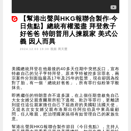
【幫港出聲與HKG報聯合製作‧今
日焦點】總統有權濫盡 拜登救子
好爸爸 特朗普用人揀親家 美式公
義 因人而異
2024.12.03 19:30 視頻
周天慧
美國總統拜登在他最後的40多天任期中突然反口，宣布
特赦自己的兒子亨特拜登。原本亨特被控多宗罪名，兩
宗案件分別面臨最高17年及25年的監禁，現在卻因為投
對了胎，有一個「總統好爸爸」，所有罪行似粉筆字般
抹去。
即將繼任的特朗普亦不遑多讓，在上個任期曾赦免自己
大女女婿父親查爾斯所犯下逃稅、欺詐等罪行，更離譜
到提任這位親家擔任自己下屆政府的美國駐法國大使，
又提名次女女婿父親布洛斯出任阿拉伯及中東高級顧
問，任人唯親，把治理國家搞得有如管理自己的家族生
意。
幫港出聲與HKG報聯合製作節目《今日焦點》，主持人