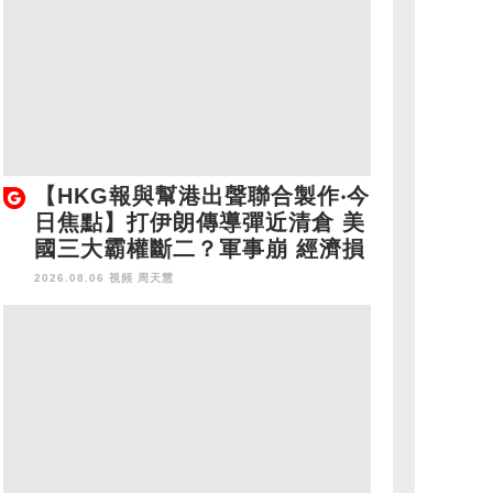
【HKG報與幫港出聲聯合製作‧今
日焦點】打伊朗傳導彈近清倉 美
國三大霸權斷二？軍事崩 經濟損
2026.08.06 視頻
周天慧