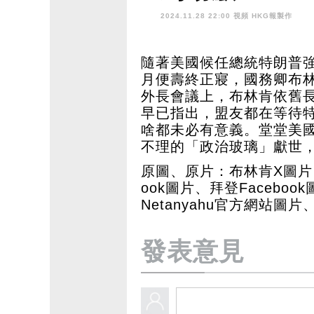
2024.11.28 22:00 視頻
HKG報製作
隨著美國候任總統特朗普
月便壽終正寢，國務卿布林
外長會議上，布林肯依舊
早已指出，盟友都在等待
啥都未必有意義。堂堂美
不理的「政治玻璃」獻世
原圖、原片：布林肯X圖片、特
ook圖片、拜登Faceboo
Netanyahu官方網站圖片
發表意見