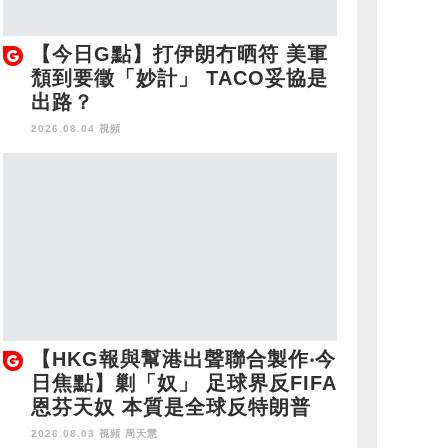
【今日G點】打伊朗冇晒符 美軍
頹到要徵「妙計」 TACO妥協是
出路？
2026.08.04 視頻
【HKG報與幫港出聲聯合製作‧今
日焦點】剿「奴」 足球界反FIFA
恩芬天奴 本質是全球反特朗普
2026.08.03 視頻
周天慧