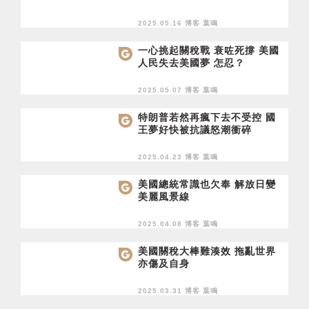
2025.05.16 博客
葉鳴
一心挑起關稅戰 衰咗死撐 美國
人民失去美國夢 怎忍？
2025.05.07 博客
葉鳴
特朗普若然再瘋下去不受控 國
王夢好快被抗議怒潮衝碎
2025.04.23 博客
葉鳴
美國總統常識也欠奉 解放日變
美麗風景線
2025.04.08 博客
葉鳴
美國關稅大棒難湊效 拖亂世界
亦傷及自身
2025.03.31 博客
葉鳴