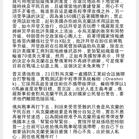
就可用地雷阻緩俄軍的進度；在退出地區布下地雷陣，
隨時殃及平民百姓，且破壞當地的重建發展，用心不可
謂不歹毒也。報道形容這是繼長程導彈攻俄之外，另一
項受爭議的決定，因為逾160國已簽署國際條約，禁止
使用該款地雷，起初美國亦拒絕烏克蘭請求用該款地
雷，如今拜登又放行，你話拜登是否玩嘢？俄羅斯克里
姆林宮早前批評美國火上澆油，令烏克蘭的衝突和局勢
升級。特朗普外交政策核心圈人士、前署理國家情報總
監格雷內爾係社交平台X貼文，批評拜登在卸任前將戰
爭升級。拜登政府在任期尾聲加碼協助烏克蘭，除首次
容許美國軍工商到當地維修武器外，更加緊組織最後一
輪逾70億美元軍援。然而，正如有美國智庫表示，拜登
的決定令烏克蘭在反擊俄軍時不再綁手綁腳，可是俄軍
目前在戰場上佔盡上風，這個決定未免來晚了！
普京遇強愈強，21日對烏克蘭一處國防工業綜合設施聯
合打擊報復，實戰測試新中程導彈系統榛樹（Oreshni
k)，它採用高超音速技術但不攜帶核彈頭。榛樹導彈以1
0馬赫速度攻擊目標。普京說，出於人道主義考慮，俄
羅斯事前會對烏克蘭平民及友好國家公民發出警告，要
求他們離開危險區域。
俄烏戰事再打下去，到頭來受苦受難的只會是烏克蘭的
平民百姓！烏克蘭總統要是有幾分自知之明，實在不應
再被拜登迷惑，以為開綠燈准予烏克蘭用遠程導彈改擊
俄國本土係「幫緊你幫緊你」，實情拜登就係唔想特朗
普一上任就可以收拾俄烏戰事呢壇濕滯嘢，佢自己下台
都要搞到烏克蘭更滿目瘡痍！用心不良，出於個人私
心，因住收尾幾年吖！