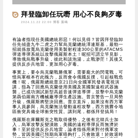
拜登臨卸任玩嘢 用心不良夠歹毒
2024.11.22 22:00 博客
葉鳴
有論者指現任美國總統邪惡！何以見得？皆因拜登臨卸
任先傾盡九牛二虎之力幫烏克蘭總統澤連斯基，最勁一
招就係放寬烏克蘭使用美製射程達300公里的ATACMS
彈道導彈系統以攻擊俄羅斯本土！呢招可謂立竿見影，
導致俄烏戰事升級，彼此和談泡湯，止戰渺茫！其後又
提供反步兵地雷，更加用心歹毒。
事實上，要令烏克蘭戰勝俄軍，需要龐大的閃電戰，可
惜烏軍根本冇此魄力，反而會令俄國反撲，引起核戰危
機！呢，俄羅斯總統普京21日向全國軍民發表電視演
講，指為了回應烏克蘭使用美國及英國製遠程武器施
襲，已成功測試新型高超音速彈道導彈，並擊中烏克蘭
第聶伯羅南方機械廠導彈生產設施。普京警告一旦局勢
升級，俄羅斯將堅決回應。普京直斥，如果沒有西方軍
事人員參與，烏克蘭無法發動遠程攻擊，西方挑釁令地
區衝突具備全球衝突性質。講到尾，都係拜登搞局！
俄羅斯在庫爾斯克之戰取得優勢，之後有北韓兵士加
入，烏軍攻擊反變潰敗，美國的遠程導彈反而無濟於
事！至於提供反步兵地雷，論者指係用來對付俄軍攻
勢，皆因美國已預期烏軍唔夠打，只會敗退！於敗退時