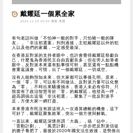
戴耀廷一個累全家
2024.11.23 20:00 博客
李湮
有句老話叫做「不怕神一般的對手，只怕豬一般的隊
友」，「非法初選案」判刑過後，主犯戴耀廷以外的犯
人以及他們的家屬，一定感受最深。
在香港反對派的支持者眼中，也許會覺得戴耀廷祭獻自
己，什麼鬼為香港民主自由貢獻良多；但在旁人如筆者
眼中，反對派本來還有點事情可幹，甚至還有一點點機
會重返議會，可惜，出了一個戴耀廷，一切成空。
沒有人能夠預知未來，但大家都可以事後孔明。原來，
一個「零」字，可以有不同做法。反對派力量可以化整
為「零」，不時出來騷擾抽水，香港人未必有你符。只
恨當有了政治智慧等於「零」的戴耀廷，他登高一呼，
超高調搞出這場「非法初選」，聚集了一批反對派手
足，方便大家一網打盡。
本來香港市民沒有跟這班人一次過算總帳的機會，這下
可好了，戴耀廷聚集敗軍，突出一個方便與解氣。
一直以來，戴耀廷深懷所謂「大義」，搞「佔中」、
「雷動計劃」、「風雲計劃」……一步步把反對派信徒
的膽子養肥了，最後於2020年國安法生效後，逆勢推出