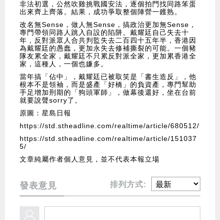
非法初選，公然吹雞挑戰國安法，逐個拍門找同路笨蛋
出來齊上齊落。結果，成功爭取整個陣營一鑊熟。
改名無Sense，做人無Sense，搞政治更加無Sense，
專門帶領同路人跳入自設的陷阱。戴耀廷自己失去十
年，反對派眾人合共判監失去二百四十五年半，香港因
為戴耀廷的愚蠢，更加永失去修補撕裂的可能。一個豬
隊友累全家，戴耀廷不只累反對派全家，更加累香港全
家，這種人，一個也嫌多。
當年搞「佔中」，戴耀廷已被取笑是「書生造反」，他
根本不是領袖，而是盛產「好橋」的負資產，專門幫助
手足增加刑期的「狗頭軍師」，做幕後還好，坐在台前
就要說聲sorry了。
原圖：星島日報
https://std.stheadline.com/realtime/article/680512/
https://std.stheadline.com/realtime/article/151037
5/
文章純屬作者個人意見，並不代表本報立場
排列方式:
發表意見