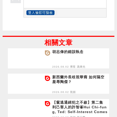
相關文章
胡志偉的錯誤執念
2026.08.02 博客
馮煒光
新西蘭外長歧視華裔 如何隔空
羞辱陶傑？
2026.08.02 視頻
【竄逃通緝犯之不赦】第二集
利己害人的許智峯Hui Chi-fun
g, Ted: Self-Interest Comes
at Others' Expense