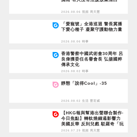
2026.08.06 視頻
周天慧
「愛寵號」全港巡迴 警長冀播
下愛心種子 凝聚守護動物力量
2026.08.06 時事
香港警察中國武術會30周年 呂
良偉獲委任名譽會長 弘揚國粹
傳承文化
2026.08.02 時事
靜態「說得Cool」-35
2026.08.02 生活
曹宏威
【HKG報與幫港出聲聯合製作‧
今日焦點】轉軚燒錢遏影響力
美國反華 反到兒戲 駁羅奇「玩
完論」 香港唔靠中國 唔通靠美
2026.07.29 視頻
周天慧
國？