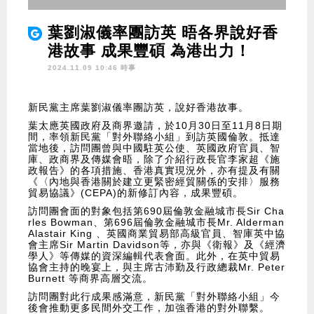
葉劉淑儀率團訪英 晤各界說好香
港故事 成果豐碩 為港出力！
2024.11.09 10:46 時事
新民黨主席葉劉淑儀率團訪英，說好香港故事。
葉太應英國政府及商界邀請，於10月30日至11月8日期
間，率領新民黨「對外聯絡小組」到訪英國倫敦。抵達
當地後，訪問團曾與中國駐英公使、英國政府官員、智
庫、政商界及傳媒會晤，除了介紹行政長官李家超《施
政報告》的各項措施、香港真實現況外，亦有提及有關
《〈內地與香港關於建立更緊密經貿關係的安排〉服務
貿易協議》(CEPA)的新修訂內容，成果豐碩。
訪問團會面的對象包括第690屆倫敦金融城市長Sir Cha
rles Bowman、第696屆倫敦金融城市長Mr. Alderman
Alastair King 、英國商業貿易部高級官員、智庫英中協
會主席Sir Martin Davidson等，亦與《衛報》及《經濟
學人》等傳媒的資深編輯代表會面。此外，在英中貿易
協會主持的晚宴上，與主席古沛勤及行政總裁Mr. Peter
Burnett 等商界高層交流。
訪問團對此行成果感滿意，新民黨「對外聯絡小組」今
後會推動更多民間外交工作，加強香港的對外聯繫。