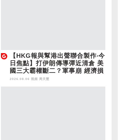
【HKG報與幫港出聲聯合製作‧今
日焦點】打伊朗傳導彈近清倉 美
國三大霸權斷二？軍事崩 經濟損
2026.08.06 視頻
周天慧