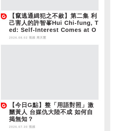
【竄逃通緝犯之不赦】第二集 利
己害人的許智峯Hui Chi-fung, T
ed: Self-Interest Comes at O
thers' Expense
2026.08.02 視頻
周天慧
【今日G點】整「用語對照」激
嬲黃人 台媒仇大陸不成 如何自
揭無知？
2026.07.30 視頻