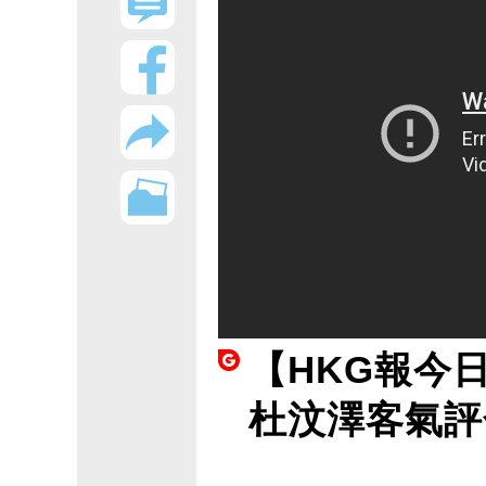
【HKG報今
杜汶澤客氣評