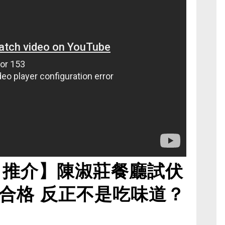
日推介】陳淑莊餐廳試伏
合格 反正不是吃味道？