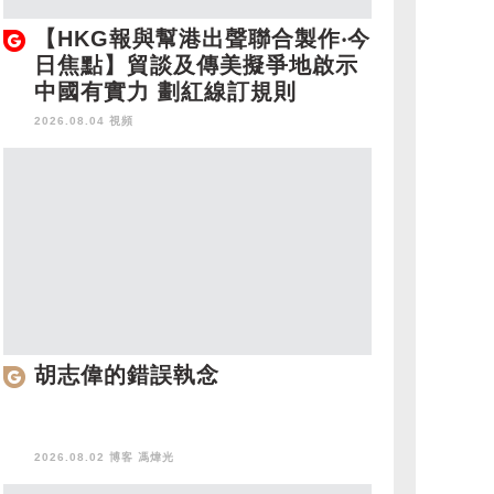
【HKG報與幫港出聲聯合製作‧今
日焦點】貿談及傳美擬爭地啟示
中國有實力 劃紅線訂規則
2026.08.04 視頻
胡志偉的錯誤執念
2026.08.02 博客
馮煒光