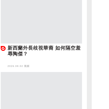
新西蘭外長歧視華裔 如何隔空羞
辱陶傑？
2026.08.02 視頻