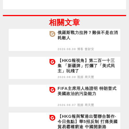
相關文章
俄羅斯戰力拉胯？難保不是在消
耗敵人
2026.08.08 博客
曾財安
【HKG報視角】第二百一十三
集 「新疆牌」打爛了「美式民
主」玩殘了
2026.08.08 視頻
周天慧
FIFA主席用人格證明 特朗普式
美國政治的污染能力
2026.08.07 視頻
周天慧
【HKG報與幫港出聲聯合製作‧
今日焦點】華5招反制 打痛美國
貿易霸權窮途 中國開新路