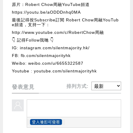
原片：Robert Chow周融YouTube頻道
https://youtu.be/aODDDnhq0MA
最後記得按Subscribe訂閱 Robert Chow周融YouTub
e頻道，支持一下：
http://www.youtube.com/c/RobertChow周融
👇 記得Follow我哋 👇
IG: instagram.com/silentmajority.hk/
FB: fb.com/silentmajorityhk
Weibo: weibo.com/u/6655322587
Youtube : youtube.com/silentmajorityhk
排列方式:
發表意見