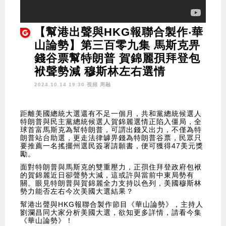
【幫港出聲與HKG報聯合製作‧華
山論勢】第三百零九集 馬斯克畀
錢谷票幫特朗普 賀錦麗孭拜登包
袱聲勢減 穆斯林左右選情
2024.10.14 19:30 視頻
周融
距離美國總統大選還有不足一個月，共和黨總統候選人
特朗普與民主黨總統候選人賀錦麗選情正陷入僵局，全
球首富馬斯克為幫特朗普，可謂出錢又出力，不僅為特
朗普站台助選，更走法律罅畀錢為特朗普谷票，民眾只
要推薦一名搖擺州選民簽署請願書，便可獲得47美元獎
勵。
面對特朗普與馬斯克的雙重壓力，正孭住拜登政府包袱
的賀錦麗近日卻聲勢大減，這或許與當前中東局勢有
關。眼見特朗普與賀錦麗全力支持以色列，美國穆斯林
勢力能否左右今次美國大選結果？
幫港出聲與HKG報聯合製作節目《華山論勢》，主持人
劉瀾昌同大家分析美國大選，欲知更多詳情，請看今集
《華山論勢》！