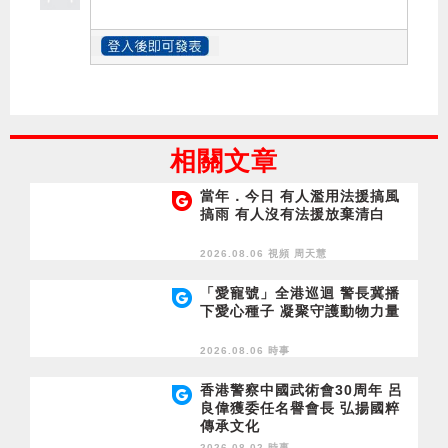
相關文章
當年．今日 有人濫用法援搞風
搞雨 有人沒有法援放棄清白
2026.08.06 視頻
周天慧
「愛寵號」全港巡迴 警長冀播
下愛心種子 凝聚守護動物力量
2026.08.06 時事
香港警察中國武術會30周年 呂
良偉獲委任名譽會長 弘揚國粹
傳承文化
2026.08.02 時事