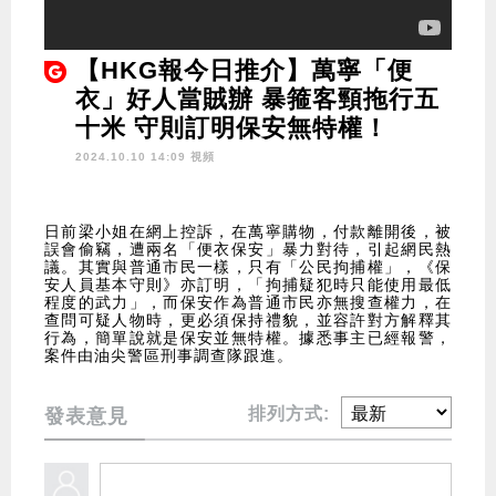
【HKG報今日推介】萬寧「便
衣」好人當賊辦 暴箍客頸拖行五
十米 守則訂明保安無特權！
2024.10.10 14:09 視頻
日前梁小姐在網上控訴，在萬寧購物，付款離開後，被
誤會偷竊，遭兩名「便衣保安」暴力對待，引起網民熱
議。其實與普通市民一樣，只有「公民拘捕權」，《保
安人員基本守則》亦訂明，「拘捕疑犯時只能使用最低
程度的武力」，而保安作為普通市民亦無搜查權力，在
查問可疑人物時，更必須保持禮貌，並容許對方解釋其
行為，簡單說就是保安並無特權。據悉事主已經報警，
案件由油尖警區刑事調查隊跟進。
排列方式:
發表意見