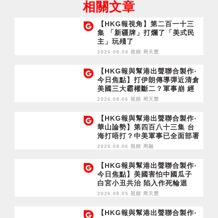
相關文章
【HKG報視角】第二百一十三
集 「新疆牌」打爛了「美式民
主」玩殘了
2026.08.08 視頻
周天慧
【HKG報與幫港出聲聯合製作‧
今日焦點】打伊朗傳導彈近清倉
美國三大霸權斷二？軍事崩 經
濟損
2026.08.06 視頻
周天慧
【HKG報與幫港出聲聯合製作‧
華山論勢】第四百八十三集 台
海打唔打？中美軍事已全面部署
2028年1月台灣選舉是臨界點？
2026.08.06 視頻
周融
【HKG報與幫港出聲聯合製作‧
今日焦點】美國害怕中國瓜子
白宮小丑共治 陷入作死輪迴
2026.08.05 視頻
周天慧
【HKG報與幫港出聲聯合製作‧