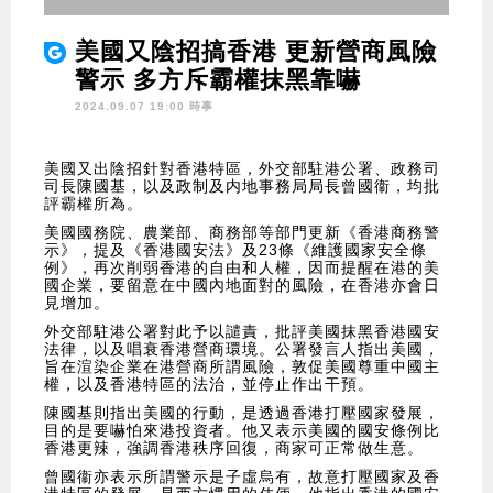
美國又陰招搞香港 更新營商風險
警示 多方斥霸權抹黑靠嚇
2024.09.07 19:00 時事
美國又出陰招針對香港特區，外交部駐港公署、政務司
司長陳國基，以及政制及内地事務局局長曾國衞，均批
評霸權所為。
美國國務院、農業部、商務部等部門更新《香港商務警
示》，提及《香港國安法》及23條《維護國家安全條
例》，再次削弱香港的自由和人權，因而提醒在港的美
國企業，要留意在中國內地面對的風險，在香港亦會日
見增加。
外交部駐港公署對此予以譴責，批評美國抹黑香港國安
法律，以及唱衰香港營商環境。公署發言人指出美國，
旨在渲染企業在港營商所謂風險，敦促美國尊重中國主
權，以及香港特區的法治，並停止作出干預。
陳國基則指出美國的行動，是透過香港打壓國家發展，
目的是要嚇怕來港投資者。他又表示美國的國安條例比
香港更辣，強調香港秩序回復，商家可正常做生意。
曾國衞亦表示所謂警示是子虛烏有，故意打壓國家及香