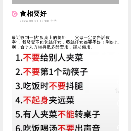
食相要好
2024.09.01 10:00 生活
最近收到一帖“飯桌上的規矩——父母一定要告訴孩
字”，我發覺不但黃絲仔女，藍絲仔女都要學好！剛好九
則，合乎九方經典數多酷套用，謹貼備用。