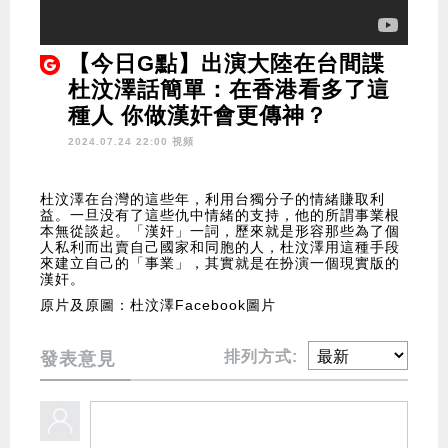
【今日G點】出演大陸在台間諜
杜汶澤話簡單：在香港看多了這
種人 你做漢奸會更傳神？
2024.07.24 22:00 視頻
杜汶澤在台灣的這些年，利用台獨分子的情緒賺取利
益。一旦没有了這些仇中情緒的支持，他的所謂事業根
本無從談起。「漢奸」一詞，歷來就是形容那些為了個
人私利而出賣自己國家和同胞的人，杜汶澤用這種手段
來建立自己的「事業」，其實就是在扮演一個現實版的
漢奸。
原片及原圖：杜汶澤Facebook圖片
排列方式:
發表意見