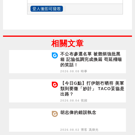
相關文章
不公布參選名單 被鄧炳強批黑
箱 記協低調完成換屆 苟延殘喘
的笑話！
2026.08.08 時事
【今日G點】打伊朗冇晒符 美軍
頹到要徵「妙計」 TACO妥協是
出路？
2026.08.04 視頻
胡志偉的錯誤執念
2026.08.02 博客
馮煒光