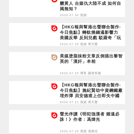
嬲黃人 台媒仇大陸不成 如何自
揭無知？
2026.07.30 視頻
【HKG報與幫港出聲聯合製作‧
今日焦點】轉軚燒錢遏影響力
美國反華 反到兒戲 駁羅奇「玩
完論」 香港唔靠中國 唔通靠美
2026.07.29 視頻
周天慧
國？
美媒塗脂抹粉文章反倒描出黎智
英的「漢奸」本相
2026.07.25 博客
讀者投稿
【HKG報與幫港出聲聯合製作‧
今日焦點】施紀賢劫中資鋼鐵廠
埋炸彈 貝安德甫上任即失中國
牌 未施政先被廢武功？美撤
2026.07.21 視頻
周天慧
「香港緊急狀態」 黎智英被棄
成定局？
聲光伴讀《明犯強漢者 雖遠必
誅！》作者：馮煒光
2026.07.20 視頻
馮煒光