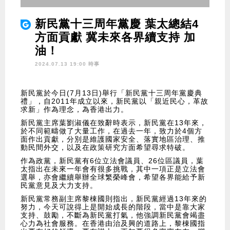
新民黨十三周年黨慶 葉太總結4
方面貢獻 冀未來各界續支持 加
油！
2024.07.13 19:00 時事
新民黨於今日(7月13日)舉行「新民黨十三周年黨慶典
禮」，自2011年成立以來，新民黨以「親近民心，革故
求新」作為理念，為香港出力。
新民黨主席葉劉淑儀在致辭時表示，新民黨在13年來，
於不同範疇做了大量工作，在過去一年，致力於4個方
面作出貢獻，分別是維護國家安全、落實地區治理、推
動民間外交，以及在政策研究方面希望尋求特破。
作為政黨，新民黨有6位立法會議員、26位區議員，葉
太指出在未來一年會有很多挑戰，其中一項正是立法會
選舉，亦會繼續舉辦全球繁榮峰會，希望各界能給予新
民黨意見及大力支持。
新民黨常務副主席黎棟國則指出，新民黨經過13年來的
努力，今天可說得上是開始成長的階段，當中是靠大家
支持、鼓勵，不斷為新民黨打氣，他強調新民黨會竭盡
心力為社會服務。在香港由治及興的道路上，黎棟國指