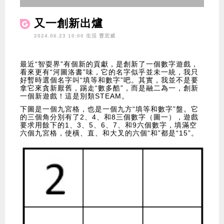
又一創新出爐
2024.06.23 10:00 生活
曹宏威
最近“智耍界”有個新的貢獻，是創新了一個數字遊戲，
看來更有“河圖洛書”味，它的名字似乎並未一統，我只
好暫時選個名字叫“填等和數字”吧。其實，我並不是要
拿它來貪新厭舊，踢走“數多酷”，而是融二為一，創新
一個新遊戲！這是別類STEAM。
下圖是一個九宮格，也是一個九方“填等和數字”盤。它
的三個角分別有了2、4、和8三個數字（圖一），遊戲
要求用餘下的1、3、5、6、7、和9六個數字，填滿空
六個九宮格，使橫、直、和大叉的六個“和”都是“15”。