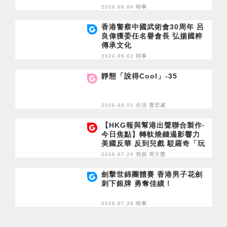
2026.08.06 時事
香港警察中國武術會30周年 呂
良偉獲委任名譽會長 弘揚國粹
傳承文化
2026.08.02 時事
靜態「說得Cool」-35
2026.08.02 生活
曹宏威
【HKG報與幫港出聲聯合製作‧
今日焦點】轉軚燒錢遏影響力
美國反華 反到兒戲 駁羅奇「玩
完論」 香港唔靠中國 唔通靠美
2026.07.29 視頻
周天慧
國？
劍擊世錦團體賽 香港男子花劍
刺下銀牌 勇奪佳績！
2026.07.28 時事