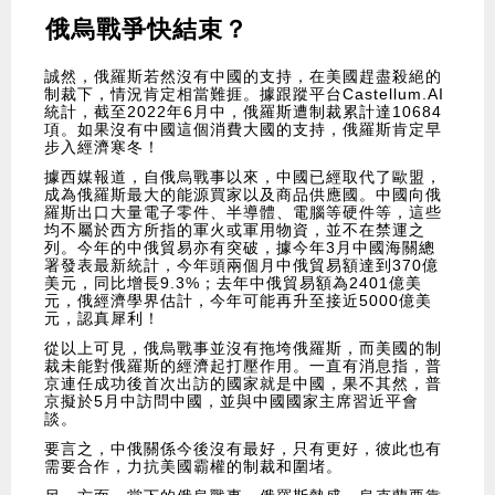
俄烏戰爭快結束？
誠然，俄羅斯若然沒有中國的支持，在美國趕盡殺絕的
制裁下，情況肯定相當難捱。據跟蹤平台Castellum.AI
統計，截至2022年6月中，俄羅斯遭制裁累計達10684
項。如果沒有中國這個消費大國的支持，俄羅斯肯定早
步入經濟寒冬！
據西媒報道，自俄烏戰事以來，中國已經取代了歐盟，
成為俄羅斯最大的能源買家以及商品供應國。中國向俄
羅斯出口大量電子零件、半導體、電腦等硬件等，這些
均不屬於西方所指的軍火或軍用物資，並不在禁運之
列。今年的中俄貿易亦有突破，據今年3月中國海關總
署發表最新統計，今年頭兩個月中俄貿易額達到370億
美元，同比增長9.3%；去年中俄貿易額為2401億美
元，俄經濟學界估計，今年可能再升至接近5000億美
元，認真犀利！
從以上可見，俄烏戰事並沒有拖垮俄羅斯，而美國的制
裁未能對俄羅斯的經濟起打壓作用。一直有消息指，普
京連任成功後首次出訪的國家就是中國，果不其然，普
京擬於5月中訪問中國，並與中國國家主席習近平會
談。
要言之，中俄關係今後沒有最好，只有更好，彼此也有
需要合作，力抗美國霸權的制裁和圍堵。