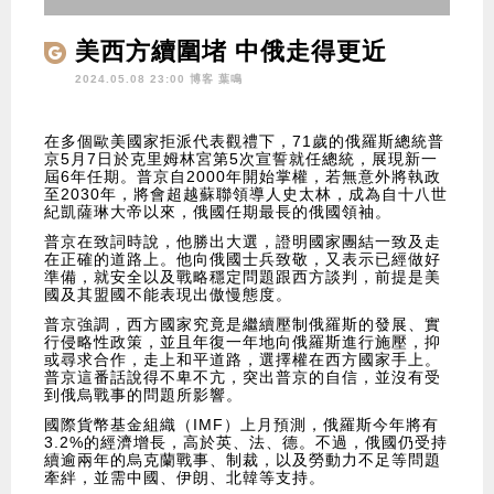
美西方續圍堵 中俄走得更近
2024.05.08 23:00 博客
葉鳴
在多個歐美國家拒派代表觀禮下，71歲的俄羅斯總統普
京5月7日於克里姆林宮第5次宣誓就任總統，展現新一
屆6年任期。普京自2000年開始掌權，若無意外將執政
至2030年，將會超越蘇聯領導人史太林，成為自十八世
紀凱薩琳大帝以來，俄國任期最長的俄國領袖。
普京在致詞時說，他勝出大選，證明國家團結一致及走
在正確的道路上。他向俄國士兵致敬，又表示已經做好
準備，就安全以及戰略穩定問題跟西方談判，前提是美
國及其盟國不能表現出傲慢態度。
普京強調，西方國家究竟是繼續壓制俄羅斯的發展、實
行侵略性政策，並且年復一年地向俄羅斯進行施壓，抑
或尋求合作，走上和平道路，選擇權在西方國家手上。
普京這番話說得不卑不亢，突出普京的自信，並沒有受
到俄烏戰事的問題所影響。
國際貨幣基金組織（IMF）上月預測，俄羅斯今年將有
3.2%的經濟增長，高於英、法、德。不過，俄國仍受持
續逾兩年的烏克蘭戰事、制裁，以及勞動力不足等問題
牽絆，並需中國、伊朗、北韓等支持。