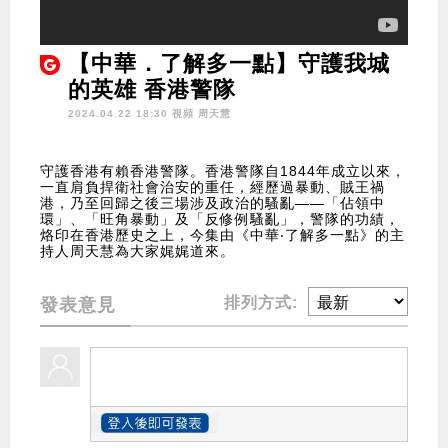
【中華．了解多一點】守護我城
的英雄 香港警隊
2024.04.22 18:30 視頻
周天慧
守護香港有賴香港警隊。香港警隊自1844年成立以來，
一直肩負捍衛社會治安的重任，經歷過暴動、賊王禍
港，乃至回歸之後三場涉及政治的騷亂——「佔領中
環」、「旺角暴動」及「反修例騷亂」，警隊的功績，
烙印在香港歷史之上，今集由《中華‧了解多一點》的主
持人周天慧為大家娓娓道來。
排列方式:
發表意見