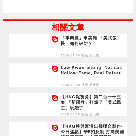
相關文章
「零興趣」申美籍 「美式傲
慢」如何破防？
2026.08.09 視頻
周天慧
Law Kwun-chung, Nathan:
Hollow Fame, Real Defeat
2026.08.09 視頻
周天慧
【HKG報視角】第二百一十三
集 「新疆牌」打爛了「美式民
主」玩殘了
2026.08.08 視頻
周天慧
【HKG報與幫港出聲聯合製作‧
今日焦點】華5招反制 打痛美國