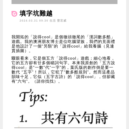
填字坑難越
2024.03.31 09:30 生活
曹宏威
我開拓的「說得cool」是個徹頭徹尾的「漢詞數多酷」
遊戲。我的澳洲朋友博士是位吃腦望族，我們的見面禮
是他設計了一個“另類”的「說得cool」給我養腦（見連
貫插圖）。
驟眼看来，它是個五方「說得cool」遊戲；細心地看，
它的五方卻有廿多個砌詞句字。本来我原創的「五方說
得cool」是“一數”代“一字”的，葉氏版的創作倒是要一
數代 “五字”！所以，它犯了“數多酷規則”。然而這產品
韻味十足，它似（五字古詩）的「說得cool」，但卻藏
有“六句”。（請你找找）。