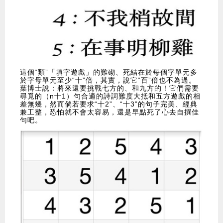
這個“類”「填字遊戲」的難砌、死結在於每個字單元多
於字母單元至少“十”倍，其實，說它“百”倍也不為過。
葉博士說：將來還要挑戰七方的、和九方的！它們需要
尋覓的（n十1）句合適的詩詞難度大抵和五方遊戲的相
差無幾，然而倘若要求“十2”、“十3”的句子完美、經典
兼工整，恐怕就不會太容易，還是早點死了心去自撰佳
句吧。