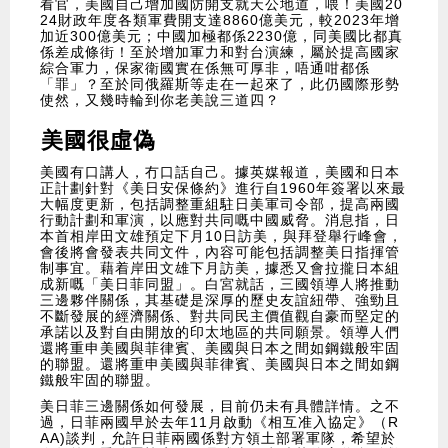
看官，美國自己增加國防開支就天公地道，喂！美國20
24財政年度各類軍費開支達8860億美元，較2023年增
加近300億美元；中國加極都係2230億，同美國比都真
係差成條街！至於增加軍力和對台演練，屬於提高國家
綜合軍力，保家衛國實在係無可厚非，唔通咁都係
「罪」？至於同俄羅斯等走在一起來了，此仍國際形勢
使然，又幾時輪到你老美說三道四？
美國很虛偽
美國有口講人，冇口話自己。據英媒報道，美國和日本
正計劃針對《美日安保條約》進行自1960年簽署以來最
大幅度更新，包括調整重組駐日美軍司令部，提高兩國
行動計劃和軍演，以應對共同嘅中國威脅。消息指，日
本首相岸田文雄預定下月10日訪美，與拜登舉行峰會，
會後將會發表共同文件，內容可能包括調整美日指揮管
制事宜。藉着岸田文雄下月訪美，據悉又會拉攏日本組
成新嘅「美日菲同盟」。白宮就話，三國領導人將推動
三邊夥伴關係，其基礎是深厚的歷史友誼紐帶、強勁且
不斷發展的經濟關係、對共同民主價值觀自豪而堅定的
承諾以及對自由開放的印太地區的共同願景。領導人們
還將重申美國與菲律賓、美國與日本之間如鋼鐵般牢固
的聯盟。還將重申美國與菲律賓、美國與日本之間如鋼
鐵般牢固的聯盟。
美日菲三邊關係如何發展，目前仍未有具體詳情。之不
過，日菲兩國早於去年11月啟動《相互准入協定》（R
AA)談判，允許日菲兩國係對方領土部署軍隊，希望於