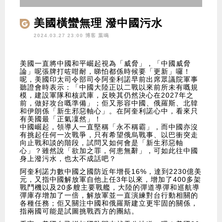
美國橫蠻無理 潑中國污水
2024.03.27 23:00 博客
葉鳴
美國一直將中國和平崛起視為「威脅」，「中國威脅
論」呢張牌打咗咁耐，睇怕都係時候要「更新」囉！
呢，美國印太司令部司令阿奎利諾早前出席眾議院軍事
聽證會時表示：「中國大陸正以二戰以來前所未有嘅規
模，建設軍隊和核武庫，反映其仍然決心在2027年之
前，做好攻台嘅準備」；佢又形容中國、俄羅斯、北韓
和伊朗係「新生邪惡軸心」。在阿奎利諾心中，看來只
有美國最「正氣凜然」！
中國崛起，領導人一直堅稱「永不稱霸」，而中國亦沒
有挑起任何一次戰爭，只有希望俄烏戰事、以巴衝突走
向止戰和談的階段，試問又如何會是「新生邪惡軸
心」？雖然說「欲加之罪，何患無辭」，可如此往中國
身上潑污水，也太不成話吧？
阿奎利諾力數中國之國防近年增長16%，達到2230億美
元，又指中國解放軍自他上任3年以來，增加了400多架
戰鬥機以及20多艘主要戰艦，大陸的彈道導彈和巡航導
彈庫存增加了一倍，解放軍並一直演練對台行動相關的
各種任務；佢又關注中國和俄羅斯建立更牢固的關係，
指兩國可能是試圖挑戰西方的團結。