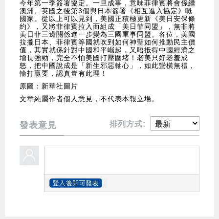
今年第一季簽署協定。一旦成事，意味菲律賓將會係繼
澳洲、英國之後第3個與日本簽署《相互進入協定》嘅
國家。從以上可以見到，美國正積極更新《美日安保條
約》，又將菲律賓拉入而組成「美日菲同盟」，無非將
美日菲三邊關係進一步變為三國軍事同盟。各位，美國
拉攏日本、菲律賓等國就吹到如何神聖如何推動民主價
值，其實就係針對中國和平崛起，又唔抵得中國經濟之
增長強勁，完全不怕美國打壓圍堵！老美只好老羞成
怒，把中國說成是「新生邪惡軸心」，如此蠻橫無禮，
輸打贏要，認真豈有此理！
原圖：新華社圖片
文章純屬作者個人意見，不代表本報立場。
排列方式:
發表意見