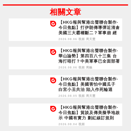
相關文章
【HKG報與幫港出聲聯合製作‧
今日焦點】打伊朗傳導彈近清倉
美國三大霸權斷二？軍事崩 經
濟損
2026.08.06 視頻
周天慧
【HKG報與幫港出聲聯合製作‧
華山論勢】第四百八十三集 台
海打唔打？中美軍事已全面部署
2028年1月台灣選舉是臨界點？
2026.08.06 視頻
周融
【HKG報與幫港出聲聯合製作‧
今日焦點】美國害怕中國瓜子
白宮小丑共治 陷入作死輪迴
2026.08.05 視頻
周天慧
【HKG報與幫港出聲聯合製作‧
今日焦點】貿談及傳美擬爭地啟
示 中國有實力 劃紅線訂規則
2026.08.04 視頻