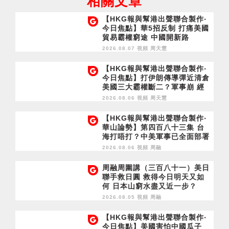
相關文章
【HKG報與幫港出聲聯合製作‧
今日焦點】華5招反制 打痛美國
貿易霸權窮途 中國開新路
2026.08.07 視頻
周天慧
【HKG報與幫港出聲聯合製作‧
今日焦點】打伊朗傳導彈近清倉
美國三大霸權斷二？軍事崩 經
濟損
2026.08.06 視頻
周天慧
【HKG報與幫港出聲聯合製作‧
華山論勢】第四百八十三集 台
海打唔打？中美軍事已全面部署
2028年1月台灣選舉是臨界點？
2026.08.06 視頻
周融
周融周圍講（三百八十一）美日
聯手救日圓 救得今日明天又如
何 日本山窮水盡又近一步？
2026.08.05 視頻
周融
【HKG報與幫港出聲聯合製作‧
今日焦點】美國害怕中國瓜子