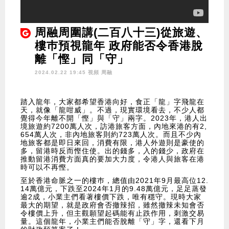
周融周圍講(二百八十三)從旅遊、
樓巿預視龍年 政府能否令香港脫
離「慳」同「守」
2024.02.22 19:45 視頻
周融
踏入龍年，大家都希望香港向好，食正「龍」字飛龍在
天，就像「龍咁威」。不過，現實環境看去，不少人都
覺得今年離不開「慳」與「守」兩字。2023年，港人出
境旅遊約7200萬人次，訪港旅客方面，內地來港的有2,
654萬人次，非內地旅客則約723萬人次。而且不少內
地旅客都是即日來回，消費有限，港人外遊則是豪使的
多，留港時反而慳住使。出的錢多，入的錢少，政府在
推動留港消費方面真的要加大力度，令港人與旅客在港
時可以不再慳。
至於香港命脈之一的樓巿，總值由2021年9月最高位12.
14萬億元，下跌至2024年1月的9.48萬億元，足足蒸發
逾2成，小業主們看著樓價下跌，唯有穩守。現時大家
最大的期望，就是政府會否撤辣招，雖然撤辣未知會否
令樓價上升，但主觀願望起碼能有止跌作用，刺激交易
量。這個龍年，小業主們能否脫離「守」字，還看下月