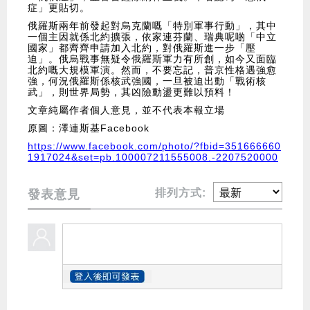
症」更貼切。
俄羅斯兩年前發起對烏克蘭嘅「特別軍事行動」，其中
一個主因就係北約擴張，依家連芬蘭、瑞典呢啲「中立
國家」都齊齊申請加入北約，對俄羅斯進一步「壓
迫」。俄烏戰事無疑令俄羅斯軍力有所創，如今又面臨
北約嘅大規模軍演。然而，不要忘記，普京性格遇強愈
強，何況俄羅斯係核武強國，一旦被迫出動「戰術核
武」，則世界局勢，其凶險動盪更難以預料！
文章純屬作者個人意見，並不代表本報立場
原圖：澤連斯基Facebook
https://www.facebook.com/photo/?fbid=351666660
1917024&set=pb.100007211555008.-2207520000
排列方式:
發表意見