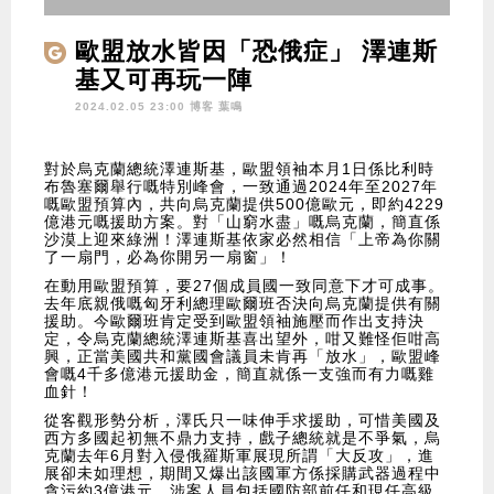
歐盟放水皆因「恐俄症」 澤連斯
基又可再玩一陣
2024.02.05 23:00 博客
葉鳴
對於烏克蘭總統澤連斯基，歐盟領袖本月1日係比利時
布魯塞爾舉行嘅特別峰會，一致通過2024年至2027年
嘅歐盟預算內，共向烏克蘭提供500億歐元，即約4229
億港元嘅援助方案。對「山窮水盡」嘅烏克蘭，簡直係
沙漠上迎來綠洲！澤連斯基依家必然相信「上帝為你關
了一扇門，必為你開另一扇窗」！
在動用歐盟預算，要27個成員國一致同意下才可成事。
去年底親俄嘅匈牙利總理歐爾班否決向烏克蘭提供有關
援助。今歐爾班肯定受到歐盟領袖施壓而作出支持決
定，令烏克蘭總統澤連斯基喜出望外，咁又難怪佢咁高
興，正當美國共和黨國會議員未肯再「放水」，歐盟峰
會嘅4千多億港元援助金，簡直就係一支強而有力嘅雞
血針！
從客觀形勢分析，澤氏只一味伸手求援助，可惜美國及
西方多國起初無不鼎力支持，戲子總統就是不爭氣，烏
克蘭去年6月對入侵俄羅斯軍展現所謂「大反攻」，進
展卻未如理想，期間又爆出該國軍方係採購武器過程中
貪污約3億港元，涉案人員包括國防部前任和現任高級