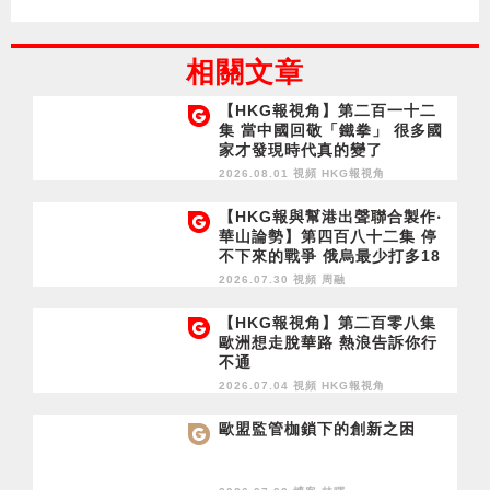
相關文章
【HKG報視角】第二百一十二
集 當中國回敬「鐵拳」 很多國
家才發現時代真的變了
2026.08.01 視頻
HKG報視角
【HKG報與幫港出聲聯合製作‧
華山論勢】第四百八十二集 停
不下來的戰爭 俄烏最少打多18
個月？
2026.07.30 視頻
周融
【HKG報視角】第二百零八集
歐洲想走脫華路 熱浪告訴你行
不通
2026.07.04 視頻
HKG報視角
歐盟監管枷鎖下的創新之困