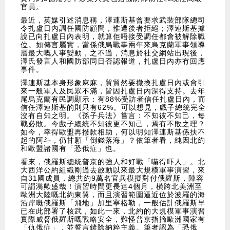
官員。
最近，英媒引述消息稱，澤連斯基曾要求武裝部隊總司
令扎盧日內調任國防顧問，惟遭後者拒絕；澤連斯基據
說已向扎盧日內表明，就算佢唔接受調任都會被解除職
位。如傳言屬實，當係俄烏戰事兩年來烏克蘭軍事領導
層最大嘅人事變動，之不過，消息於社交網站出現後，
澤氏發言人和國防部同日否認報道，扎盧日內亦冇回應
事件。
澤連斯基本身形象麻麻，貿貿然要撤換扎盧日內或會引
來一般軍人及民眾不滿，皆因扎盧日內深得支持。去年
尾烏克蘭有民調顯示：有88%受訪者信任扎盧日內，而
信任澤連斯基的則只有62%。可以想見，戲子總統完全
沒有自知之明。《孫子兵法》嘗言：不知彼不知己，每
戰必敗。今戲子總統不知彼更不知己，焉有不敗之理？
如今，幸得歐盟再撥款相助，何以明知澤連斯基係扶不
起的阿斗，仍甘願「倒錢落海」？依筆者看，純因北約
和歐盟諸國有「恐俄症」也。
看來，俄羅斯總統普京的強人和好戰「嚇得吓人」。北
大西洋公約組織剛過去啟動以來最大規模軍事演習，來
自31國成員，總共約9萬名官兵模擬對付俄羅斯，陣容
可謂漪歟盛哉！演習時間更長達4個月，橫跨北美洲至
歐洲大陸嘅北約東翼，而且演習範圍逼近位於波羅的海
沿岸嘅俄羅斯「飛地」加里寧格勒，一般估計俄羅斯早
已在此部署了核武，如此一來，北約的大規模軍事演習
實際威脅俄羅斯嘅戰略安全，難怪普京指摘歐洲國家有
「仇俄症」，並誓言鏟除納粹主義。筆者認為「恐俄