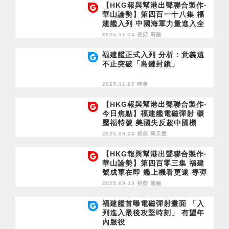
【HKG報與幫港出聲聯合製作‧
華山論勢】第四百一十八集 福
建艦入列 中國海軍力量進入全
球第二 美國更難「恰」中國
2025.11.14 視頻
周融
福建艦正式入列 分析：意義遠
不止突破「島鏈封鎖」
2025.11.07 時事
【HKG報與幫港出聲聯合製作‧
今日焦點】福建艦電磁彈射 碾
壓福特號 美國失反超中國機
會！亡命追風 罰則應加辣 速徵
2025.09.24 視頻
周天慧
收拯救費
【HKG報與幫港出聲聯合製作‧
華山論勢】第四百零三集 福建
號成軍在即 艦上機看更遠 導彈
打更遠 航母對撼 中國壓倒性優
2025.09.19 視頻
周融
勢
福建艦首曝電磁彈射畫面 「入
列進入最後攻堅時刻」 有望年
內服役