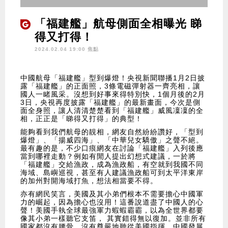
「福建艦」航母側面全相曝光 睇
得又打得！
2024.02.04 19:00 焦點
中國航母「福建艦」型到爆燈！央視新聞聯播1月2日披
露「福建艦」的正面照，3條電磁彈射器一齊亮相，讓
國人一睹風采。沒想到好事來得特別快，1個月後的2月
3日，央視再度披露「福建艦」的最新畫面，今次是側
面全身照，讓人清清楚楚看到「福建艦」威風凜凜的全
相，正正是「睇得又打得」的典型！
能夠看到我們航母的靚相，網友自然紛紛讚好，「型到
爆燈」、「揚威四海」、「中華兒女驕傲」之聲不絕。
最有趣的是，不少口痕網友在討論「福建艦」入列後應
當到哪裡走動？例如有閒人提出幻想式建議，一於將
「福建艦」交給漁政，成為漁政船，有空就到我國不同
海域、島嶼巡視，甚至有人建議漁政船可到太平洋東岸
的加州對開海域打魚，想法相當要不得。
亦有網民笑言，美國及其小弟們根本不需要擔心中國軍
力的崛起，因為擔心也沒用！這番說道盡了中國人的心
聲！美國手執全球最強軍力蝦蝦霸霸，以為全世界都要
像其小弟一樣聽它支笛， 其實錯得無以復加。並非所有
國家都沒有腰骨、沒有尊嚴地聽從美國指揮，中國發展