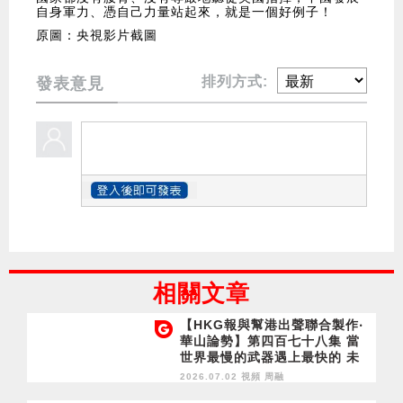
自身軍力、憑自己力量站起來，就是一個好例子！
原圖：央視影片截圖
排列方式:
發表意見
相關文章
【HKG報與幫港出聲聯合製作‧
華山論勢】第四百七十八集 當
世界最慢的武器遇上最快的 未
來海戰的新視野 中國如何戰勝
2026.07.02 視頻
周融
美國