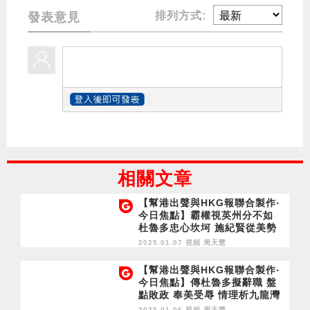
排列方式:
發表意見
相關文章
【幫港出聲與HKG報聯合製作‧
今日焦點】霸權視英州分不如
杜魯多忠心坎坷 施紀賢從美勢
蝕入肉 管理斷層大問題 析香港
2025.01.07 視頻
周天慧
食肆待客輸在哪
【幫港出聲與HKG報聯合製作‧
今日焦點】傳杜魯多擬辭職 盤
點敗政 奉美受辱 情理析九龍灣
車禍 關員為何犯險攔截？談紀
2025.01.06 視頻
周天慧