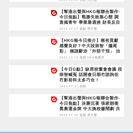
律部隊的赤誠心
【幫港出聲與HKG報聯合製作‧
今日焦點】戰勝失敗靠心態 調
查揭青年 學業最遇挫 財長反目
跳船 杜魯多危上危 美恰加時
2024.12.17 焦點
周天慧
機？
【HKG報今日推介】稱有貢獻
感覺良好？中大段崇智「攞尾
彩」 稱請辭涉「外部干預」 治
下混亂 何必賴人？
2024.12.13 視頻
HKG報製作
【今日G點】缺席校董會會議 段
崇智喊冤 話開會日期冇諮詢佢
冇影前科太多巧合！
2024.07.31 視頻
【幫港出聲與HKG報聯合製作‧
今日焦點】決勝沉著 張家朗衛
冕奧運金牌 中大換校徽鬧劇 共
燒460萬公帑 拉布礙查 巧合出
2024.07.30 視頻
周天慧
差 缺席會議 段崇智卸責玩陰
招？