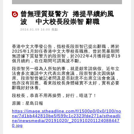
曾無理質疑警方 捲提早續約風
波 中大校長段崇智 辭職
2024.01.09 16:00 焦點
香港中文大學發公告，指校長段崇智已提出辭職，將於
2025年1月卸任香港中文大學校長職務。曾於黑暴期間
無證據下質疑警方的段崇智，於2022年4月獲得提早19
個月續約，在任期間可謂風波不斷。
段崇智另一樣為人所知的事，就是頗常請病假。近年立
法會多次邀請中大代表出席會議，段崇智多次因病缺
席。段崇智曾被記者問及是否刻意不出席立法會會議，
他亦沒有回應。看來段校長身體確實不太好，實有必要
辭職好好休養。
段校長，恭喜不用再操勞，好行，唔送了！
原圖：星島日報
https://image.stheadline.com/f/1500p0/0x0/100/no
ne/7d1bb442810be5f599c1c2323fde271a/stheadli
ne/inewsmedia/20191020/_201910201124088447
0.jpg