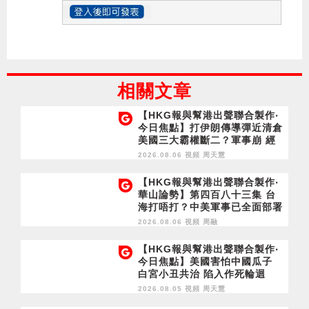
相關文章
【HKG報與幫港出聲聯合製作‧
今日焦點】打伊朗傳導彈近清倉
美國三大霸權斷二？軍事崩 經
濟損
2026.08.06 視頻
周天慧
【HKG報與幫港出聲聯合製作‧
華山論勢】第四百八十三集 台
海打唔打？中美軍事已全面部署
2028年1月台灣選舉是臨界點？
2026.08.06 視頻
周融
【HKG報與幫港出聲聯合製作‧
今日焦點】美國害怕中國瓜子
白宮小丑共治 陷入作死輪迴
2026.08.05 視頻
周天慧