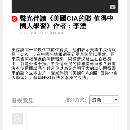
聲光伴讀《美國CIA的賤 值得中
國人學習》作者：李湮
2023.12.31 21:00 視頻
李湮
美媒訪問一些現任或前任官員，他們表示美國中央情報
局（CIA），在中國的情報網受到重創後難以重建。原
來美國霸權策反的叫情報網，同樣情況發生在自己身
上，就是外國干預。中央情報局的情報從何而來？難道
沒有使用間諜嗎？難道你以為是光明正大約談訪問得回
來的話？立即去片「聲光伴讀《美國CIA的賤 值得中國
人學習》」聽聽HKG報博客李湮的說法。
排列方式:
發表意見