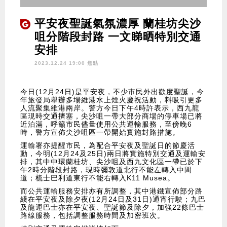
平安夜聖誕氣氛濃厚 蘭桂坊尖沙
咀分階段封路 一文睇晒特別交通
安排
2023.12.24 19:00 焦點
今日(12月24日)是平安夜，不少市民外出歡度聖誕，今
年旅發局舉辦多場維港水上煙火慶祝活動，料吸引更多
人流聚集維港兩岸。警方今日下午4時許表示，西九龍
區現時交通擠塞，尖沙咀一帶大部分商場的停車場已將
近泊滿，呼籲市民儘量使用公共運輸服務，至傍晚6
時，警方宣佈尖沙咀區一帶開始實施封路措施。
運輸署亦提醒市民，為配合平安夜及聖誕日的節慶活
動，今明(12月24及25日)兩日將實施特別交通及運輸安
排，其中中環蘭桂坊、尖沙咀及西九文化區一帶已於下
午2時分階段封路，現時彌敦道北行不能左轉入中間
道；梳士巴利道東行不能右轉入K11 Musea。
而公共運輸服務安排亦有所調整，其中港鐵宣佈部分路
綫在平安夜及除夕夜(12月24日及31日)通宵行駛；九巴
及龍運巴士亦在平安夜、聖誕節及除夕，加強22條巴士
路線服務，包括調整服務時間及加密班次。