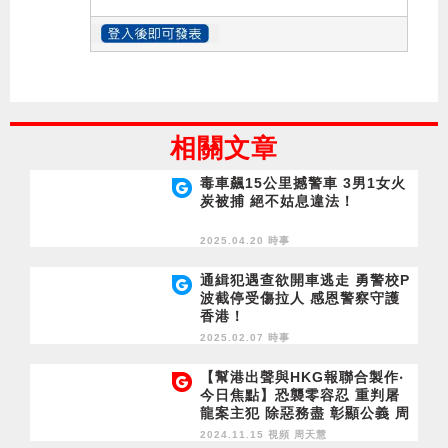
相關文章
毒車飆15公里撼警車 3男1女火
炭被捕 絕不姑息違法！
2025.04.20 時事
通緝犯遇查欲開車逃走 勇警校P
波截停受傷拉人 感恩警察守護
香港！
2025.02.07 時事
【幫港出聲與HKG報聯合製作‧
今日焦點】恐襲零容忍 重判屠
龍案主犯 除惡務盡 彰顯公義 周
末好活動！2024國際濟公文化
2024.11.15 視頻
周天慧