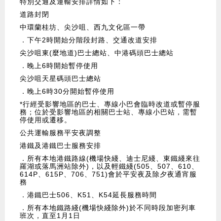
特別交通及運輸安排詳情如下：
道路封閉
中環蘭桂坊、尖沙咀、西九文化區一帶
．下午2時開始分階段封路、交通改道安排
尖沙咀東(麼地道)巴士總站、中港碼頭巴士總站
．晚上6時開始暫停使用
尖沙咀天星碼頭巴士總站
．晚上6時30分開始暫停使用
*行經受影響地區的巴士、專線小巴會臨時改道或暫停服
務；位於受影響地區的相關巴士站、專線小巴站，需暫
停使用或遷移。
公共運輸服務平安夜調整
港鐵及港鐵巴士服務安排
．所有本地港鐵路線(機場快綫、迪士尼綫、東鐵綫來往
羅湖或落馬洲站除外)，以及輕鐵綫(505、507、610、
614P、615P、706、751)會於平安夜及除夕夜通宵服
務
．港鐵巴士506、K51、K54延長服務時間
．所有本地鐵路綫(機場快綫除外)於不同時段加密列車
班次，直至1月1日