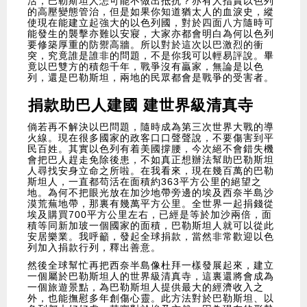
活，巴勒斯坦人怎可能不做出抵抗？亦有人指責以色列
的高壓變態管治，但是如果你知道猶太人的血淚史，縱
使現在能建立起強大的以色列國，對於四面八方隨時可
能發生的襲擊亦難以安寢，大家亦都會明白為何以色列
要修築厚重的防禦高牆。所以對於這次以巴激烈的衝
突，究竟誰是誰非的問題，不是你我可以輕易評說。畢
竟以巴雙方的積怨千年，戰爭沒有贏家，無論是以色
列，還是巴勒斯坦，兩地的民眾都會是戰爭的受害者。
捐款助巴人建國 建世界級清真寺
倘若再不解決以巴問題，隨時成為第三次世界大戰的導
火線。現在很多國家的政客口口聲聲說，不要傷害到平
民百姓。其實以色列有着美國撐腰，今次絕不會錯失機
會把巴人趕走免除後患，不如真正想辦法幫助巴勒斯坦
人尋找安身立命之所啦。在我看來，現在幾百萬的巴勒
斯坦人，一直都苟活在面積約363平方公里的絕望之
地。為何不把眼光放在加沙地帶旁邊的埃及西奈半島沙
漠荒蕪地帶，那裏有幾萬平方公里。全世界一起捐錢從
埃及購買700平方公里左右，已經是等於加沙兩倍，面
積等同新加玻一個國家的面積，巴勒斯坦人就可以從此
安居樂業。我呼籲，發起全球捐款，當然非常歡迎以色
列加入捐款行列，釋出善意。
然後全球幫忙再把西奈半島像杜拜一樣發展起來，建立
一個屬於巴勒斯坦人的世界級清真寺，這裏還將會成為
一個旅遊景點，為巴勒斯坦人提供最大的經濟收入之
外，也能撫慰多年創傷心靈。此方法對於巴勒斯坦、以