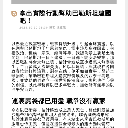
拿出實際行動幫助巴勒斯坦建國
吧！
2023.10.20 09:30 博客
沈運龍
以巴最近戰雲密布，戰事持續升級，引起全球震盪。以
色列與巴勒斯坦千年恩怨情仇，當中涉及多種因素，包
括政治、種族、宗教、經濟等等。我認為最主要是土地
問題，巴勒斯坦一日不建國，一日都不能安居樂業，那
以巴戰亂將會永無止境，估計會造成至少過萬人無辜喪
生，二百多萬人流離失所。所以我建議，與其現在各國
政客忙於打輿論戰，刷存在感，倒不如做實事，發起全
球捐款，幫助巴勒斯坦人購買部份埃及的西奈半島建
國，並協助他們建立一個世界級清真寺，撫慰他們心靈
的創傷。以此舉暫停以巴多年戰火，拯救所有無辜的以
巴平安百姓。
連裹屍袋都已用盡 戰爭沒有贏家
今次以巴衝突，估計將造成上萬人死亡，相信到最後加
沙地帶250萬巴勒斯坦人會被逐出。聯合國機構形容，
加沙連裹屍袋都已經用盡。有人站出來斥責巴勒斯坦的
激進恐怖主義，但是在這個全球最大的露天難民營苟