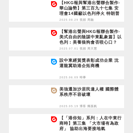
【HKG報與幫港出聲聯合製作‧
華山論勢】第三百九十七集 安
理會14國籲以色列停火 特朗普
陷兩難 和平獎凍過水？
2025.08.29 視頻
周融
【幫港出聲與HKG報聯合製作‧
美式自由的陰謀中東亂象篇】以
色列︰美養狼狗會否咬心口？
2025.07.01 視頻
周天慧
設中東經貿獎表彰成功企業 沈
運龍冀助港企拓商機
2025.06.09 時事
美強遷加沙居民違人權 國際體
系秩序不容破壞
2025.05.19 博客
獨孤帆
【「港你知」系列：人在中東行
商時】第三集 「大市場有為政
府」 協助出海要接地氣