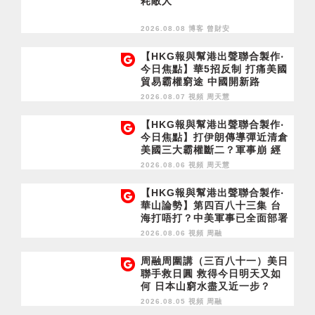
耗敵人
2026.08.08 博客
曾財安
【HKG報與幫港出聲聯合製作‧
今日焦點】華5招反制 打痛美國
貿易霸權窮途 中國開新路
2026.08.07 視頻
周天慧
【HKG報與幫港出聲聯合製作‧
今日焦點】打伊朗傳導彈近清倉
美國三大霸權斷二？軍事崩 經
濟損
2026.08.06 視頻
周天慧
【HKG報與幫港出聲聯合製作‧
華山論勢】第四百八十三集 台
海打唔打？中美軍事已全面部署
2028年1月台灣選舉是臨界點？
2026.08.06 視頻
周融
周融周圍講（三百八十一）美日
聯手救日圓 救得今日明天又如
何 日本山窮水盡又近一步？
2026.08.05 視頻
周融