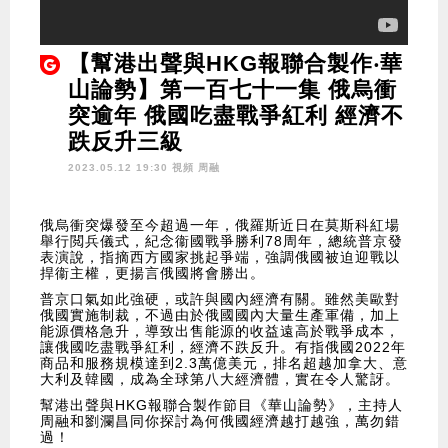
【幫港出聲與HKG報聯合製作‧華
山論勢】第一百七十一集 俄烏衝
突逾年 俄國吃盡戰爭紅利 經濟不
跌反升三級
2023.05.12 19:30 視頻
周融
俄烏衝突爆發至今超過一年，俄羅斯近日在莫斯科紅場
舉行閲兵儀式，紀念衞國戰爭勝利78周年，總統普京發
表演說，指摘西方國家挑起爭端，強調俄國被迫迎戰以
捍衞主權，更揚言俄國將會勝出。
普京口氣如此強硬，或許與國內經濟有關。雖然美歐對
俄國實施制裁，不過由於俄國國內大量生產軍備，加上
能源價格急升，導致出售能源的收益遠高於戰爭成本，
讓俄國吃盡戰爭紅利，經濟不跌反升。有指俄國2022年
商品和服務規模達到2.3萬億美元，排名超越加拿大、意
大利及韓國，成為全球第八大經濟體，實在令人驚訝。
幫港出聲與HKG報聯合製作節目《華山論勢》，主持人
周融和劉瀾昌同你探討為何俄國經濟越打越強，萬勿錯
過！