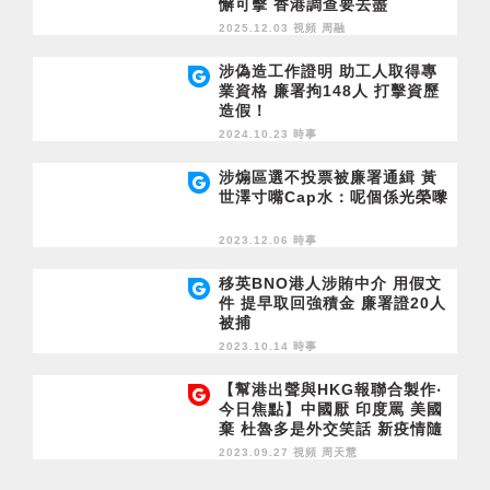
懈可擊 香港調查要去盡
2025.12.03 視頻
周融
涉偽造工作證明 助工人取得專
業資格 廉署拘148人 打擊資歷
造假！
2024.10.23 時事
涉煽區選不投票被廉署通緝 黃
世澤寸嘴Cap水：呢個係光榮嚟
2023.12.06 時事
移英BNO港人涉賄中介 用假文
件 提早取回強積金 廉署證20人
被捕
2023.10.14 時事
【幫港出聲與HKG報聯合製作‧
今日焦點】中國厭 印度罵 美國
棄 杜魯多是外交笑話 新疫情隨
時爆 提前做準備
2023.09.27 視頻
周天慧