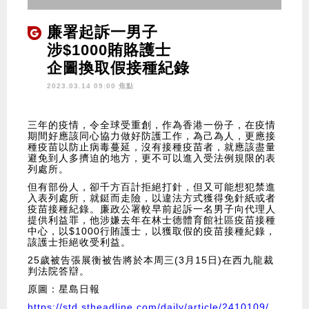
廉署起訴一男子
涉$1000賄賂護士
企圖換取假接種紀錄
2023.03.14 09:00 焦點
三年的疫情，令全球受重創，作為香港一份子，在疫情
期間好應該同心協力做好防護工作，為己為人，更應接
種疫苗以防止病毒蔓延，沒有接種疫苗者，就應該盡量
避免到人多擠迫的地方，更不可以進入受法例規限的表
列處所。
但有部份人，卻千方百計拒絕打針，但又可能想犯禁進
入表列處所，就鋌而走險，以違法方式獲得免針紙或者
疫苗接種紀錄。廉政公署較早前起訴一名男子向代理人
提供利益罪，他涉嫌去年在林士德體育館社區疫苗接種
中心，以$1000行賄護士，以獲取假的疫苗接種紀錄，
該護士拒絕收受利益。
25歲被告張展衡被告將於本周三(3月15日)在西九龍裁
判法院答辯。
原圖：星島日報
https://std.stheadline.com/daily/article/2410109/