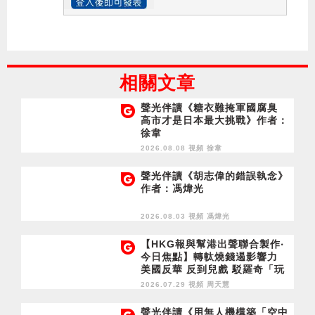
相關文章
聲光伴讀《糖衣難掩軍國腐臭
高市才是日本最大挑戰》作者：
徐韋
2026.08.08 視頻
徐韋
聲光伴讀《胡志偉的錯誤執念》
作者：馮煒光
2026.08.03 視頻
馮煒光
【HKG報與幫港出聲聯合製作‧
今日焦點】轉軚燒錢遏影響力
美國反華 反到兒戲 駁羅奇「玩
完論」 香港唔靠中國 唔通靠美
2026.07.29 視頻
周天慧
國？
聲光伴讀《用無人機構築「空中