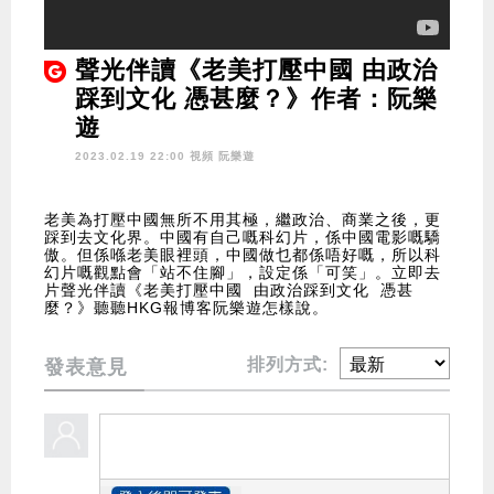
聲光伴讀《老美打壓中國 由政治
踩到文化 憑甚麼？》作者：阮樂
遊
2023.02.19 22:00 視頻
阮樂遊
老美為打壓中國無所不用其極，繼政治、商業之後，更
踩到去文化界。中國有自己嘅科幻片，係中國電影嘅驕
傲。但係喺老美眼裡頭，中國做乜都係唔好嘅，所以科
幻片嘅觀點會「站不住腳」，設定係「可笑」。立即去
片聲光伴讀《老美打壓中國 由政治踩到文化 憑甚
麼？》聽聽HKG報博客阮樂遊怎樣說。
排列方式:
發表意見