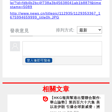
le/?id=fdb4b2bc4f738a3b45638041ab1b887f&time
stamp=5089
http://www.news.cn/titlepic/112935/1129353367_1
675994659999_title0h.JPG
排列方式:
發表意見
相關文章
【HKG報與幫港出聲聯合製作‧
華山論勢】第四百六十六集 美
以攻伊朗 引爆全球新威脅：洲
際導彈大競賽！