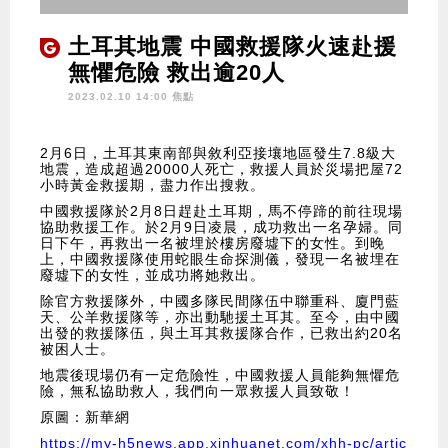
土耳其地震 中國救援隊火速赴援
無懼危險 救出逾20人
2023.02.10 14:00 焦點
2月6日，土耳其東南部與敘利亞接壤地區發生7.8級大
地震，造成超過20000人死亡，救援人員於災場把屋72
小時黃金救援期，盡力作出搜救。
中國救援隊於2月8日趕赴土耳期，馬不停蹄的前往現場
協助救援工作。於2月9日凌晨，成功救出一名孕婦。同
日下午，再救出一名被埋於樓房廢墟下的女性。到晚
上，中國救援隊使用蛇眼生命探測儀，發現一名被埋在
廢墟下的女性，並成功將她救出。
除官方救援隊外，中國多隊民間隊伍中聯重科、廈門藍
天、公羊救援隊等，亦出動馳援土耳其。至今，由中國
出發的救援隊伍，與土耳其救援隊合作，已救出約20名
被困人士。
地震後現場仍有一定危險性，中國救援人員能夠無懼危
險，無私協助救人，我們向一眾救援人員致敬！
原圖：新華網
https://my-h5news.app.xinhuanet.com/xhh-pc/artic