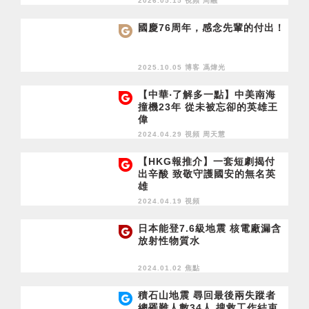
2026.05.15 視頻
周融
國慶76周年，感念先輩的付出！
2025.10.05 博客
馮煒光
【中華‧了解多一點】中美南海
撞機23年 從未被忘卻的英雄王
偉
2024.04.29 視頻
周天慧
【HKG報推介】一套短劇揭付
出辛酸 致敬守護國安的無名英
雄
2024.04.19 視頻
日本能登7.6級地震 核電廠漏含
放射性物質水
2024.01.02 焦點
積石山地震 尋回最後兩失蹤者
總罹難人數34人 搜救工作結束