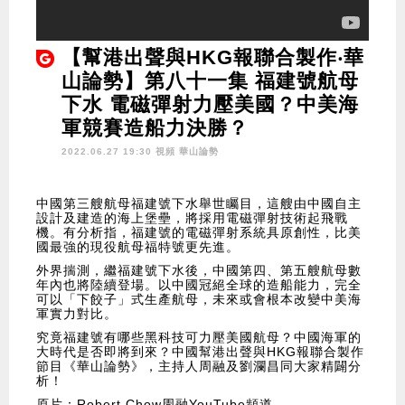
【幫港出聲與HKG報聯合製作‧華
山論勢】第八十一集 福建號航母
下水 電磁彈射力壓美國？中美海
軍競賽造船力決勝？
2022.06.27 19:30 視頻
華山論勢
中國第三艘航母福建號下水舉世矚目，這艘由中國自主
設計及建造的海上堡壘，將採用電磁彈射技術起飛戰
機。有分析指，福建號的電磁彈射系統具原創性，比美
國最強的現役航母福特號更先進。
外界揣測，繼福建號下水後，中國第四、第五艘航母數
年內也將陸續登場。以中國冠絕全球的造船能力，完全
可以「下餃子」式生產航母，未來或會根本改變中美海
軍實力對比。
究竟福建號有哪些黑科技可力壓美國航母？中國海軍的
大時代是否即將到來？中國幫港出聲與HKG報聯合製作
節目《華山論勢》，主持人周融及劉瀾昌同大家精闢分
析！
原片：Robert Chow周融YouTube頻道