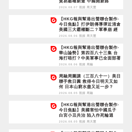
貿易霸權窮途 中國開新路
2026.08.07 視頻
周天慧
【HKG報與幫港出聲聯合製作‧
今日焦點】打伊朗傳導彈近清倉
美國三大霸權斷二？軍事崩 經
濟損
2026.08.06 視頻
周天慧
【HKG報與幫港出聲聯合製作‧
華山論勢】第四百八十三集 台
海打唔打？中美軍事已全面部署
2028年1月台灣選舉是臨界點？
2026.08.06 視頻
周融
周融周圍講（三百八十一）美日
聯手救日圓 救得今日明天又如
何 日本山窮水盡又近一步？
2026.08.05 視頻
周融
【HKG報與幫港出聲聯合製作‧
今日焦點】美國害怕中國瓜子
白宮小丑共治 陷入作死輪迴
2026.08.05 視頻
周天慧