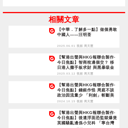
相關文章
【中華．了解多一點】做個勇敢
中國人——汪明荃
2025.06.01 視頻
周天慧
【幫港出聲與HKG報聯合製作‧
今日焦點】智商稅邊個交？ 移
日港人攤手板求財 與黑暴吸金
似曾相識
2025.03.12 視頻
周天慧
【幫港出聲與HKG報聯合製作‧
今日焦點】錢銀作怪 周庭不談
政治因流量少 「利劍」斬斷美
國島鏈 軍演隨時變實戰
2024.10.15 視頻
周天慧
【幫港出聲與HKG報聯合製作‧
今日焦點】後遺浮面恐監獄爆煲
英國騷亂邊係小兒科 「寧台灣