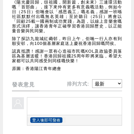
《陽光慶回歸，頌祖國，開新篇，創未來》三連環活動
嘅「首部曲」，接下來仲有更多有意義嘅活動，例如今
日（25日）佢哋會以「感恩義工」嘅名義，感謝一班喺
社區默默付出嘅無名英雄；至於聽日（25日）將會以
「回顧25載一國兩制成功實踐」為題，以線上音樂會嘅
形式演繹，讓香港青年正確學習香港回歸歷史，以正能
量音樂與民同樂。
除了探訪九龍城紅磡邨，昨日上午，佢哋一行人亦有到
順安邨，向100個基層家庭送上慶祝香港回歸嘅問侯。
認真抵讚！感謝一眾有心造福市民嘅KOL及政協委員落
區為基層送暖！香港回歸祖國25周年即將來臨，希望大
家都可以共同感受到同樣嘅快樂！
原圖：香港陽江青年總會
排列方式:
發表意見