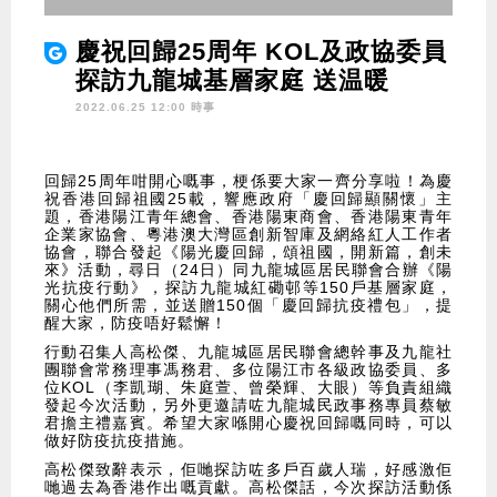
慶祝回歸25周年 KOL及政協委員
探訪九龍城基層家庭 送温暖
2022.06.25 12:00 時事
回歸25周年咁開心嘅事，梗係要大家一齊分享啦！為慶
祝香港回歸祖國25載，響應政府「慶回歸顯關懷」主
題，香港陽江青年總會、香港陽東商會、香港陽東青年
企業家協會、粵港澳大灣區創新智庫及網絡紅人工作者
協會，聯合發起《陽光慶回歸，頌祖國，開新篇，創未
來》活動，尋日（24日）同九龍城區居民聯會合辦《陽
光抗疫行動》，探訪九龍城紅磡邨等150戶基層家庭，
關心他們所需，並送贈150個「慶回歸抗疫禮包」，提
醒大家，防疫唔好鬆懈！
行動召集人高松傑、九龍城區居民聯會總幹事及九龍社
團聯會常務理事馮務君、多位陽江市各級政協委員、多
位KOL（李凱瑚、朱庭萱、曾榮輝、大眼）等負責組織
發起今次活動，另外更邀請咗九龍城民政事務專員蔡敏
君擔主禮嘉賓。希望大家喺開心慶祝回歸嘅同時，可以
做好防疫抗疫措施。
高松傑致辭表示，佢哋探訪咗多戶百歲人瑞，好感激佢
哋過去為香港作出嘅貢獻。高松傑話，今次探訪活動係