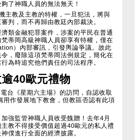
受夠了神職人員的無法無天！
樞機主教及主教的特權，一旦犯法，將與
庭審判，而不再歸由教廷內部裁決。
經濟類金融犯罪案件，涉案的平民在普通
的梵蒂岡高級神職人員卻享有特權，僅在
assation）內部審訊，引發輿論爭議。故此
法令，廢除這項梵蒂岡法例規定，簡化在
當行為時追究他們責任的司法程序。
逾40歐元禮物
香港電台《星期六主場》的訪問，自認收取
聲稱用作發展地下教會，但教區否認有此項
？
，加強監管神職人員收受餽贈！去年4月
主教不得接受價值超過40歐元的私人禮
級神僕進行全面的經濟披露。