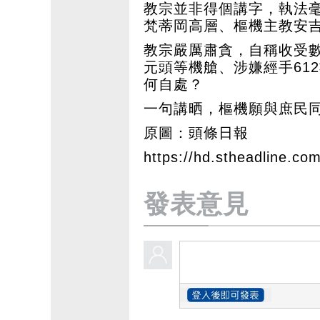
教宗並非得個講字，執法
梵蒂岡高層、樞機主教安吉洛·貝
教宗嚴厲肅貪，自稱收受
元頭等機艙、涉嫌經手61
何自處？
一句講晒，樞機願與庶民
原圖：頭條日報
https://hd.stheadline.co
發表意見