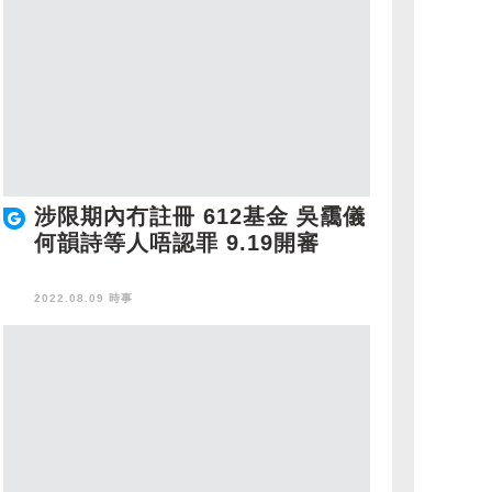
涉限期內冇註冊 612基金 吳靄儀
何韻詩等人唔認罪 9.19開審
2022.08.09 時事