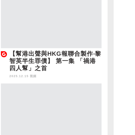
【幫港出聲與HKG報聯合製作‧黎
智英半生罪債】 第一集 「禍港
四人幫」之首
2025.12.15 視頻