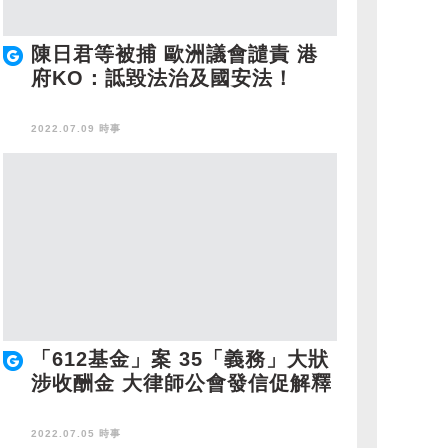
陳日君等被捕 歐洲議會譴責 港
府KO：詆毀法治及國安法！
2022.07.09 時事
「612基金」案 35「義務」大狀
涉收酬金 大律師公會發信促解釋
2022.07.05 時事