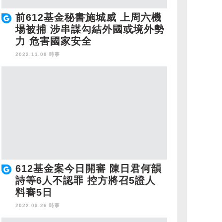
前612基金秘書施城威 上周六機
場被捕 涉串謀勾結外國或境外勢
力 危害國家安全
2022.11.08 時事
612基金案今日開審 陳日君何韻
詩等6人不認罪 控方將召5證人
料審5日
2022.09.26 時事