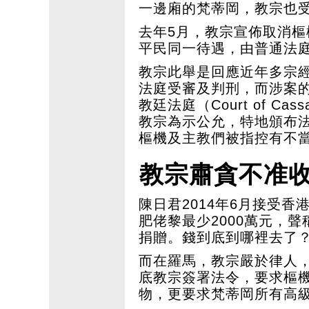
一邊廂的梵蒂岡，教宗也
去年5月，教宗宣佈取消
平民同一待遇，由普通法
教宗此舉是回應近年多宗
法庭受審及判刑，而涉案
教廷法庭（Court of C
教宗為示公允，特地頒布
樞機及主教們被指控有不
教宗肅貪不准收
陳日君2014年6月接受
肥佬黎最少2000萬元，
捐贈。錢到底到哪裡去了
而在羅馬，教宗嚴於律人
底教宗簽署法令，要求樞機
物，更要求梵蒂岡所有高