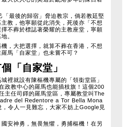
自己「最後的歸宿」脅迫教宗，倘若教廷堅
區主教，他寧願從此消失，死後亦「不想
選擇不葬於標誌著榮耀的主教座堂，寧願
墓地。
樞機，大把選擇，就算不葬在香港，不想
在羅馬「自家堂」也未嘗不可？
有個「自家堂」
馬城裡就設有陳樞機專屬的「領銜堂區」
），讓他在政教中心的羅馬也能插枝旗！這個200
任主任司鐸的羅馬堂區，專屬教堂叫The
adre del Redentore a Tor Bella Mona
，令人一見難忘，大家不妨上Google見
」國安神勇，無畏無懼，勇捕樞機！在另