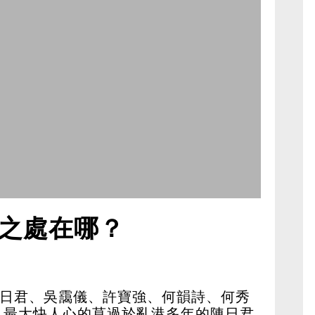
之處在哪？
陳日君、吳靄儀、許寶強、何韻詩、何秀
，最大快人心的莫過於亂港多年的陳日君