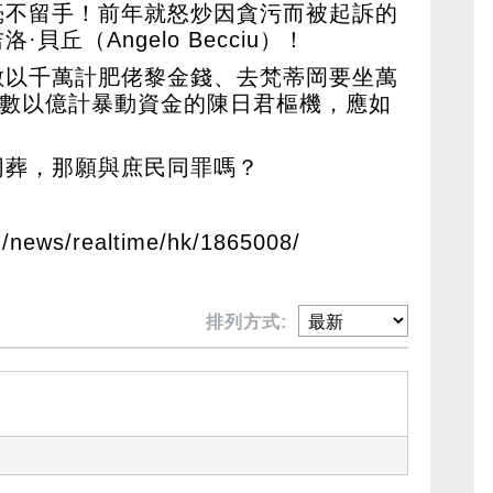
毫不留手！前年就怒炒因貪污而被起訴的
丘（Angelo Becciu）！
數以千萬計肥佬黎金錢、去梵蒂岡要坐萬
2數以億計暴動資金的陳日君樞機，應如
同葬，那願與庶民同罪嗎？
m/news/realtime/hk/1865008/
排列方式: