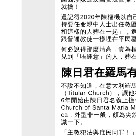
就擒！
還記得2020年陳樞機以
持要任命親中人士出任教
和這樣的人葬在一起」，
跟普通教徒一樣埋在平民
何必說得那麼清高，貴為
見到「唔鍾意」的人，葬
陳日君在羅馬
不說不知道，在意大利羅
（Titular Church
6年開始由陳日君名義上擔
Church of Santa Maria M
ca，外型非一般，頗為尖銳
識一下。
「主教犯法與庶民同罪！