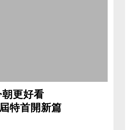
今朝更好看
屆特首開新篇