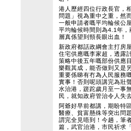
港人歷經四位行政長官，
問題」視為重中之重，然
一般申請者嘅平均輪候公屋
平均輪候時間則為4.1年，
層真係望到頸長眼出血！
新政府都話政綱會主打房
住宅供應嘅李家超，透露計
策略中後五年嘅部份供應
樂觀其成，能否做到又是
重要係睇有冇為人民服務
實事！否則呢頭講完為壯
水治港，蹉跎歲月至一事
民，就知政府管治令人失
阿爺好早前都講，期盼特
醫療、貧富懸殊等突出問
謂完全見唔到！今趟，筆
篇，武官治港，市民祈求