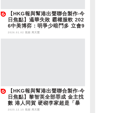
【HKG報與幫港出聲聯合製作‧今
日焦點】遏華失敗 霸權服軟 202
6中美博弈：明爭少暗鬥多 立會9
0議員宣誓就職 盼務實履職 推進
2026.01.02 視頻
周天慧
改革
【HKG報與幫港出聲聯合製作‧今
日焦點】黎智英全部罪成 金主找
數 港人同賀 硬砌李家超是「暴
君」 西方話語霸權極醜惡 掃Co
2025.12.15 視頻
周天慧