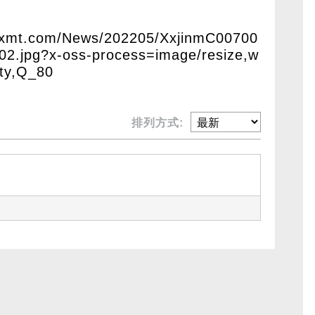
uaxmt.com/News/202205/XxjinmC00700
.jpg?x-oss-process=image/resize,w
ity,Q_80
排列方式: