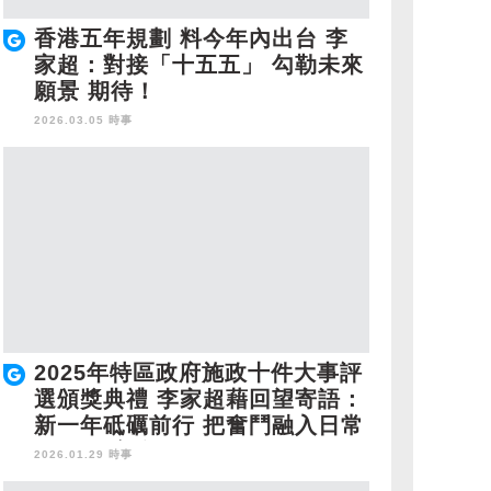
香港五年規劃 料今年內出台 李
家超：對接「十五五」 勾勒未來
願景 期待！
2026.03.05 時事
2025年特區政府施政十件大事評
選頒獎典禮 李家超藉回望寄語：
新一年砥礪前行 把奮鬥融入日常
工作 同心奮鬥！
2026.01.29 時事