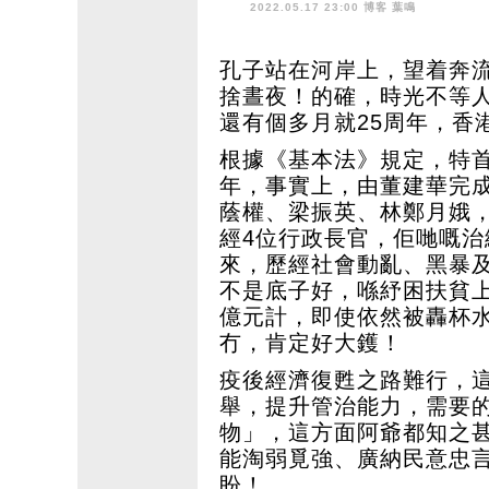
2022.05.17 23:00 博客
葉鳴
孔子站在河岸上，望着奔
捨晝夜！的確，時光不等
還有個多月就25周年，香
根據《基本法》規定，特首
年，事實上，由董建華完
蔭權、梁振英、林鄭月娥，
經4位行政長官，佢哋嘅
來，歷經社會動亂、黑暴
不是底子好，喺紓困扶貧
億元計，即使依然被轟杯
冇，肯定好大鑊！
疫後經濟復甦之路難行，
舉，提升管治能力，需要
物」，這方面阿爺都知之
能淘弱覓強、廣納民意忠
盼！