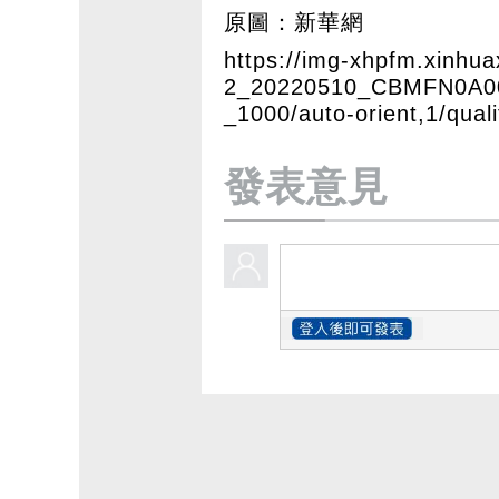
原圖：新華網
https://img-xhpfm.xinh
2_20220510_CBMFN0A002
_1000/auto-orient,1/qual
發表意見