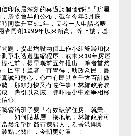
相信印象最深刻的莫過於個個都把「房屋
而，房委會早前公布，截至今年3月底，
時間攀升至6.1年，長者一人申請者嘅
兩者同創1999年以來新高。等上樓，基
屋問題，提出增設兩個工作小組統籌加快
劃爭取透過壓縮程序，或未來10年房屋
目標推前，提早喺前五年推出。筆者當然
另一回事！筆者一直覺得，執政為民，最
嘅真誠和熱心，心中有民就會千方百計做
聲勢，那頭好快又冇咗件事！林鄭政府吹
無成，應引以為誡！睇吓唔少中產爭相移
去信心。
區嘅管治班子要「有效破解住房、就業、
題」，如何貼基層，接地氣，林鄭政府可
者當然希望阿爺冇揀錯人，為香港開新
「裝點此關山，今朝更好看」！