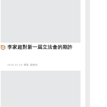
李家超對新一屆立法會的期許
2026.01.04 博客
馮煒光