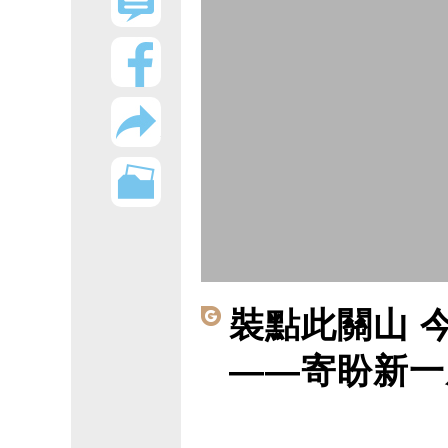
裝點此關山 
——寄盼新一