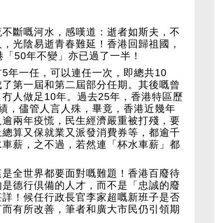
流不斷嘅河水，感嘆道：逝者如斯夫，不
人，光陰易逝青春難延！香港回歸祖國，
港「50年不變」亦已過了一半！
5年一任，可以連任一次，即總共10
成了第一屆和第二屆部分任期。其後嘅曾
冇人做足10年。過去25年，香港特區歷
治績，儘管人言人殊，畢竟，香港近幾年
及逾兩年疫慌，民生經濟嚴重被打殘，要
上總算又保就業又派發消費券等，都逾千
水車薪，之不過，若然連「杯水車薪」都
這是全世界都要面對嘅難題！香港百廢待
的是德行倶備的人才，而不是「忠誠的廢
甚詳！候任行政長官李家超嘅新班子是否
言而有所改善，筆者和廣大市民仍引領期