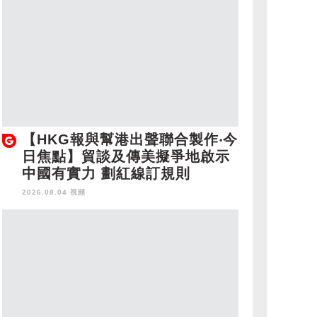
【HKG報與幫港出聲聯合製作‧今
日焦點】貿談及傳美擬爭地啟示
中國有實力 劃紅線訂規則
2026.08.04 視頻