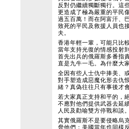
反對仍繼續獨斷獨行。這
更造成了極為嚴重的平民
過五百萬！而在阿富汗、
致死的平民及救援人員也
夫。
香港年輕一輩，可能只比
當年支持光復的情感投射
首先出兵的俄羅斯多番指
直是九牛一毛。為什麼大
全因有些人士仇中捧美、
對手塑造成惡魔化形去仇
緒？真偽往往只有事後才
若大家真正支持和平的，
不應對他們提供武器去延
人民及勸喻雙方停戰和談
其實俄羅斯不是要侵略烏
脅他們；美國當年也同樣