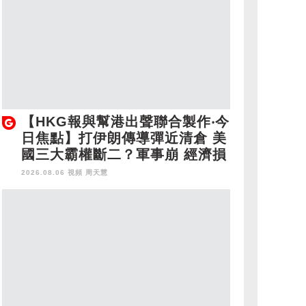
【HKG報與幫港出聲聯合製作‧今
日焦點】打伊朗傳導彈近清倉 美
國三大霸權斷二？軍事崩 經濟損
2026.08.06 視頻
周天慧