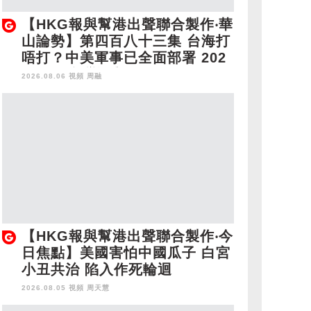
【HKG報與幫港出聲聯合製作‧華
山論勢】第四百八十三集 台海打
唔打？中美軍事已全面部署 202
8年1月台灣選舉是臨界點？
2026.08.06 視頻
周融
【HKG報與幫港出聲聯合製作‧今
日焦點】美國害怕中國瓜子 白宮
小丑共治 陷入作死輪迴
2026.08.05 視頻
周天慧