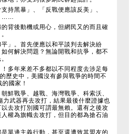
會支持黑暴」、「反戰便應該反美」、
」……
濤的背後動機或用心，但網民又的而且確
」。
和平」。首先便應以和平談判去解決紛
，如何解決問題？無論開戰和抗爭，都不
民。
」！多年來差不多都以不同程度去涉足每
年的歷史中，美國沒有參與戰爭的時間不
戰的國家！
、朝鮮戰爭、越戰、海灣戰爭、科索沃、
殺傷力武器再去攻打，結果最後什麼證據也
可以去攻打別國可謂最無賴。還有之後攻
護人權為旗幟去攻打，但目的都為搶石油
。
都是單邊主義行動，甚至還遭致其盟友的