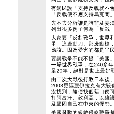
有網民說「支持反戰就不
「反戰便不應支持烏克蘭
先不去分析誰是誰非及姜
列出很多例子何為「反戰
大家要「反對戰爭，世界
爭。這邊動刀、那邊動槍
應該。因為受害的都是平
要講戰爭不能不提「美國
一場世界戰爭，在240多
足20年，絕對是世上最好
由二次大戰後打敗日本後
2003更誣蔑伊拉克有大
沒找到，隨便找個藉口便
打阿富汗、敘利亞，以維
及鞏固自己在中東的優勢
美國發動的多數侵略戰爭