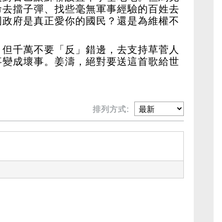
命去擋子彈、找些毫無軍事經驗的百姓去
國政府是真正愛你的國民？還是為維權不
！但千萬不要「反」錯邊，去支持草菅人
事變成壞事。姜濤，絕對要送這首歌給世
排列方式: