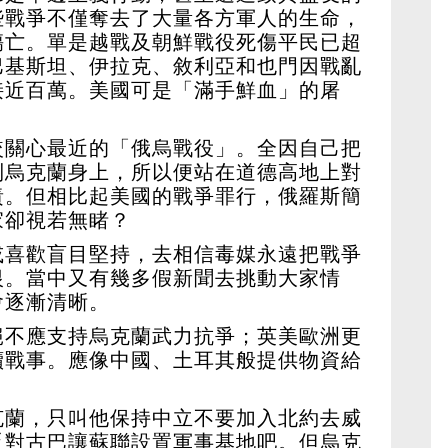
些戰爭不僅奪去了大量各方軍人的生命，
傷亡。單是越戰及朝鮮戰役死傷平民已超
巴基斯坦、伊拉克、敘利亞和也門因戰亂
接近百萬。美國可是「滿手鮮血」的屠
較關心最近的「俄烏戰役」。全因自己把
到烏克蘭身上，所以便站在道德高地上對
責。但相比起美國的戰爭罪行，俄羅斯簡
家卻視若無睹？
或喜歡盲目堅持，去相信毒媒永遠把戰爭
恨。當中又有幾多假新聞去挑動大家情
會逐漸清晰。
絕不應支持烏克蘭武力抗爭；英美歐洲更
續戰事。應像中國、土耳其般提供物資給
。
克蘭，只叫他保持中立不要加入北約去威
反對古巴讓蘇聯設置軍事基地吧。但烏克