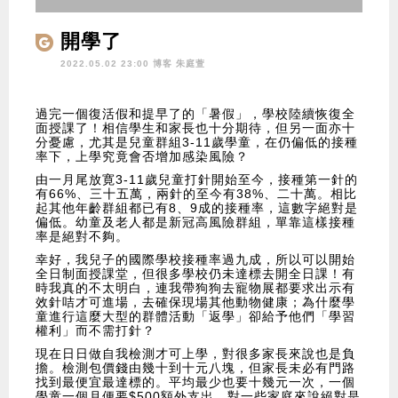
開學了
2022.05.02 23:00 博客
朱庭萱
過完一個復活假和提早了的「暑假」，學校陸續恢復全
面授課了！相信學生和家長也十分期待，但另一面亦十
分憂慮，尤其是兒童群組3-11歲學童，在仍偏低的接種
率下，上學究竟會否增加感染風險？
由一月尾放寛3-11歲兒童打針開始至今，接種第一針的
有66%、三十五萬，兩針的至今有38%、二十萬。相比
起其他年齡群組都已有8、9成的接種率，這數字絕對是
偏低。幼童及老人都是新冠高風險群組，單靠這樣接種
率是絕對不夠。
幸好，我兒子的國際學校接種率過九成，所以可以開始
全日制面授課堂，但很多學校仍未達標去開全日課！有
時我真的不太明白，連我帶狗狗去寵物展都要求出示有
效針咭才可進場，去確保現場其他動物健康；為什麼學
童進行這麼大型的群體活動「返學」卻給予他們「學習
權利」而不需打針？
現在日日做自我檢測才可上學，對很多家長來說也是負
擔。檢測包價錢由幾十到十元八塊，但家長未必有門路
找到最便宜最達標的。平均最少也要十幾元一次，一個
學童一個月便要$500額外支出，對一些家庭來說絕對是