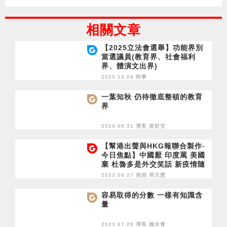
相關文章
【2025立法會選舉】功能界別
當選議員(教育界、社會福利
界、體演文出界)
2025.12.08 時事
一葉知秋 仍待徹底整頓的教育
界
2024.08.31 博客
曾財安
【幫港出聲與HKG報聯合製作‧
今日焦點】中國厭 印度罵 美國
棄 杜魯多是外交笑話 新疫情隨
時爆 提前做準備
2023.09.27 視頻
周天慧
容易取得的分數 一樣有知識含
量
2023.07.28 博客
施永青